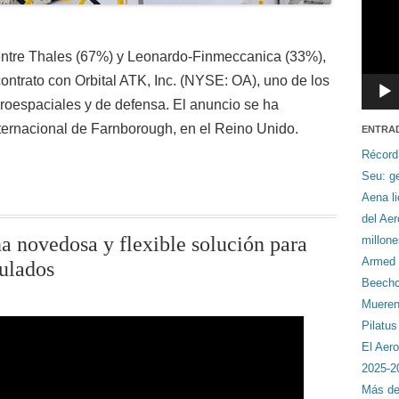
 entre Thales (67%) y Leonardo-Finmeccanica (33%),
ontrato con Orbital ATK, Inc. (NYSE: OA), uno de los
roespaciales y de defensa. El anuncio se ha
nternacional de Farnborough, en el Reino Unido.
ENTRA
Récord
Seu: ge
Aena li
del Ae
a novedosa y flexible solución para
millon
Armed F
pulados
Beechcr
Mueren 
Pilatu
El Aero
2025-2
Más de