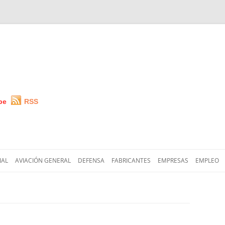
be
RSS
Saltar
al
IAL
AVIACIÓN GENERAL
DEFENSA
FABRICANTES
EMPRESAS
EMPLEO
contenido