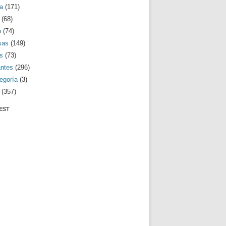
a
(171)
(68)
o
(74)
sas
(149)
s
(73)
antes
(296)
egoría
(3)
(357)
EST