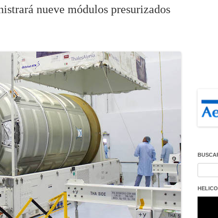
nistrará nueve módulos presurizados
BUSCA
Buscar
HELICO
Repro
de
vídeo