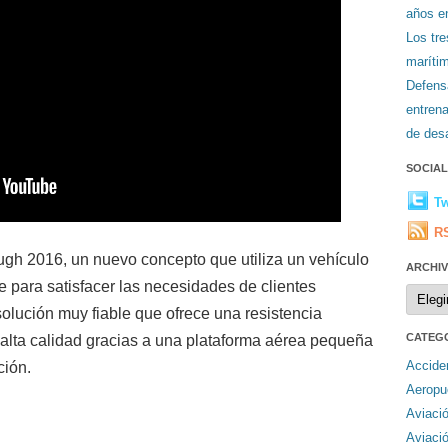
años en
Los tr
maríti
Defens
entren
de desa
SOCIA
Tw
R
gh 2016, un nuevo concepto que utiliza un vehículo
ARCHI
e para satisfacer las necesidades de clientes
Archiv
 solución muy fiable que ofrece una resistencia
CATEG
 alta calidad gracias a una plataforma aérea pequeña
Accide
ción.
Aeropu
Aviaci
Aviaci