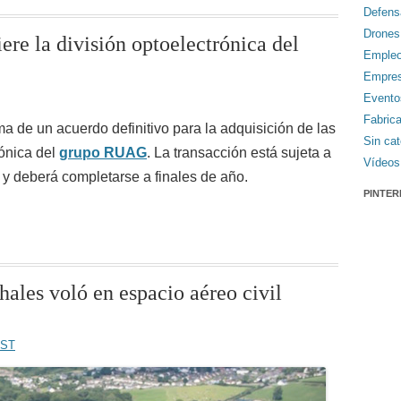
Defens
Drones
re la división optoelectrónica del
Emple
Empre
Evento
Fabric
ma de un acuerdo definitivo para la adquisición de las
Sin cat
rónica del
grupo RUAG
. La transacción está sujeta a
Vídeos
 y deberá completarse a finales de año.
PINTER
ales voló en espacio aéreo civil
EST