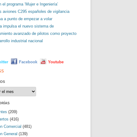
 el programa ‘Mujer e Ingeniería’
es aviones C295 españoles de vigilancia
ma a punto de empezar a volar
a impulsa el nuevo sistema de
amiento avanzado de pilotos como proyecto
rrollo industrial nacional
L
itter
Facebook
Youtube
SS
VOS
os
ORÍAS
ntes
(209)
ertos
(416)
ón Comercial
(481)
ón General
(139)