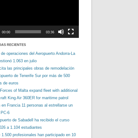
00:00
03:36
DAS RECIENTES
 de operaciones del Aeropuerto Andorra-La
stionó 1.063 en julio
cita las principales obras de remodelación
ropuerto de Tenerife Sur por más de 500
es de euros
orces of Malta expand fleet with additional
aft King Air 360ER for maritime patrol
en Francia 11 personas al estrellarse un
s PC-6
puerto de Sabadell ha recibido el curso
026 a 1.104 estudiantes
 1.500 profesionales han participado en 10