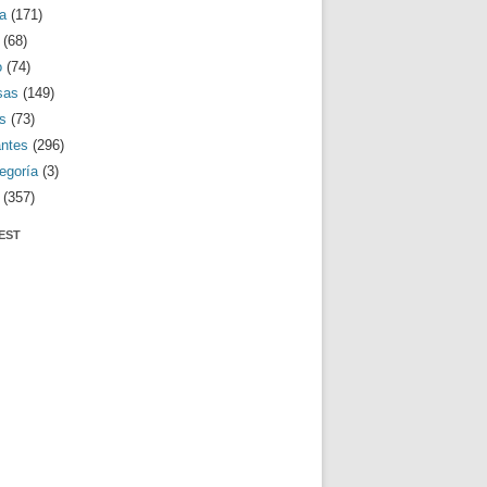
a
(171)
(68)
o
(74)
sas
(149)
s
(73)
antes
(296)
egoría
(3)
(357)
EST