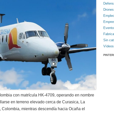
Defens
Drones
Emple
Empre
Evento
Fabric
Sin cat
Vídeos
PINTER
lombia con matrícula HK-4709, operando en nombre
ellarse en terreno elevado cerca de Curasica, La
, Colombia, mientras descendía hacia Ocaña el