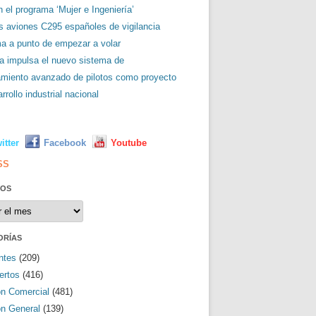
 el programa ‘Mujer e Ingeniería’
es aviones C295 españoles de vigilancia
ma a punto de empezar a volar
a impulsa el nuevo sistema de
amiento avanzado de pilotos como proyecto
rrollo industrial nacional
L
itter
Facebook
Youtube
SS
VOS
os
ORÍAS
ntes
(209)
ertos
(416)
ón Comercial
(481)
ón General
(139)