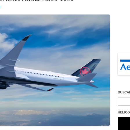
T
BUSCA
Buscar
HELICO
Repro
de
vídeo