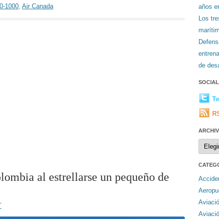
0-1000
,
Air Canada
años en
Los tr
maríti
Defens
entren
de desa
SOCIA
Tw
R
ARCHI
Archiv
CATEG
ombia al estrellarse un pequeño de
Accide
Aeropu
Aviaci
T
Aviaci