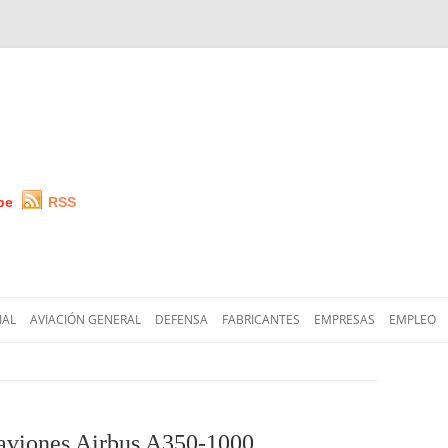
be
RSS
Saltar
al
IAL
AVIACIÓN GENERAL
DEFENSA
FABRICANTES
EMPRESAS
EMPLEO
contenido
aviones Airbus A350-1000