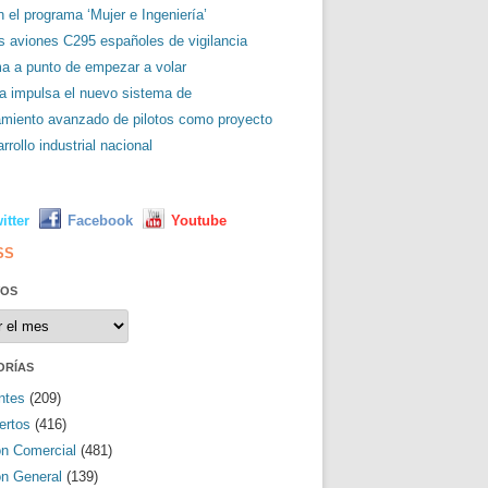
 el programa ‘Mujer e Ingeniería’
es aviones C295 españoles de vigilancia
ma a punto de empezar a volar
a impulsa el nuevo sistema de
amiento avanzado de pilotos como proyecto
rrollo industrial nacional
L
itter
Facebook
Youtube
SS
VOS
os
ORÍAS
ntes
(209)
ertos
(416)
ón Comercial
(481)
ón General
(139)