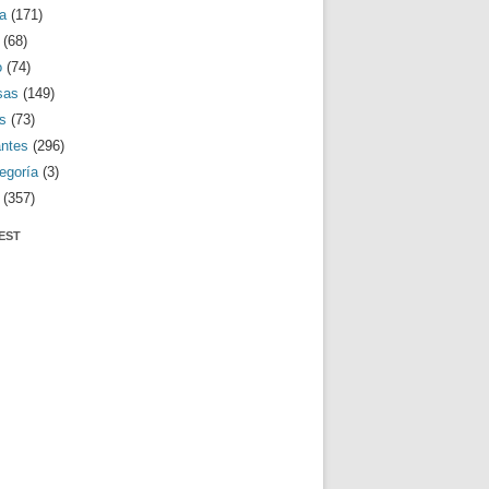
a
(171)
(68)
o
(74)
sas
(149)
s
(73)
antes
(296)
egoría
(3)
(357)
EST