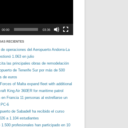
00:00
03:36
DAS RECIENTES
 de operaciones del Aeropuerto Andorra-La
stionó 1.063 en julio
cita las principales obras de remodelación
ropuerto de Tenerife Sur por más de 500
es de euros
orces of Malta expand fleet with additional
aft King Air 360ER for maritime patrol
en Francia 11 personas al estrellarse un
s PC-6
puerto de Sabadell ha recibido el curso
026 a 1.104 estudiantes
 1.500 profesionales han participado en 10