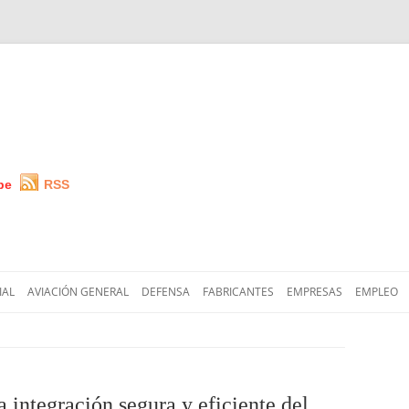
be
RSS
Saltar
al
IAL
AVIACIÓN GENERAL
DEFENSA
FABRICANTES
EMPRESAS
EMPLEO
contenido
 integración segura y eficiente del