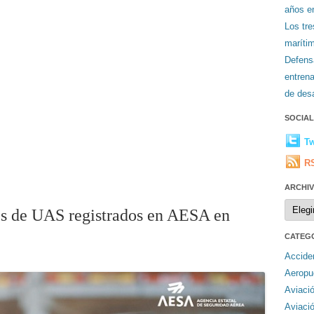
años en
Los tr
maríti
Defens
entren
de desa
SOCIA
Tw
R
ARCHI
Archiv
s de UAS registrados en AESA en
CATEG
Accide
Aeropu
Aviaci
Aviaci