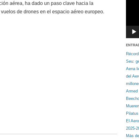
ón aérea, ha dado un paso clave hacia la
os vuelos de drones en el espacio aéreo europeo.
ENTRA
Récord
Seu: ge
Aena li
del Ae
millon
Armed F
Beechcr
Mueren 
Pilatu
El Aero
2025-2
Más de