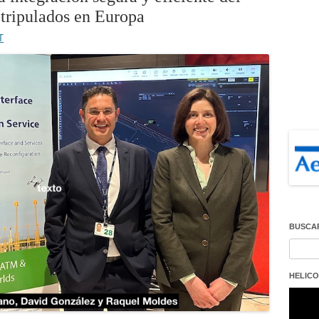
 tripulados en Europa
T
BUSCA
Buscar
HELICO
Repro
de
vídeo