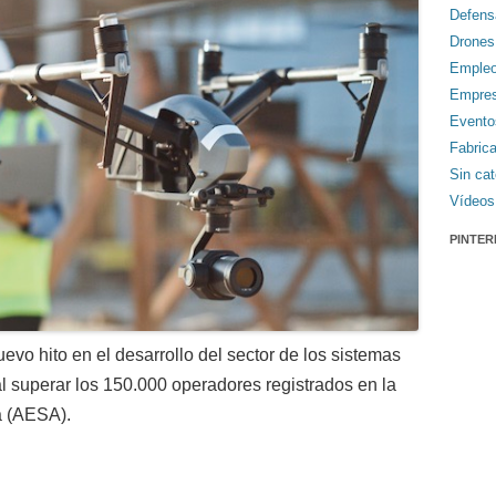
Defens
Drones
Emple
Empre
Evento
Fabric
Sin cat
Vídeos
PINTER
o hito en el desarrollo del sector de los sistemas
l superar los 150.000 operadores registrados en la
a (AESA).