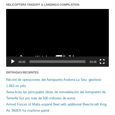
HELICOPTERS TAKEOFF & LANDINGS COMPILATION
Reproductor
de
vídeo
00:00
03:36
ENTRADAS RECIENTES
Récord de operaciones del Aeropuerto Andorra-La Seu: gestionó
1.063 en julio
Aena licita las principales obras de remodelación del Aeropuerto de
Tenerife Sur por más de 500 millones de euros
Armed Forces of Malta expand fleet with additional Beechcraft King
Air 360ER for maritime patrol