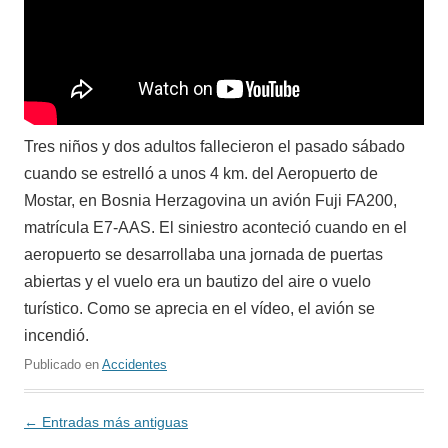
Tres niños y dos adultos fallecieron el pasado sábado
cuando se estrelló a unos 4 km. del Aeropuerto de
Mostar, en Bosnia Herzagovina un avión Fuji FA200,
matrícula E7-AAS. El siniestro aconteció cuando en el
aeropuerto se desarrollaba una jornada de puertas
abiertas y el vuelo era un bautizo del aire o vuelo
turístico. Como se aprecia en el vídeo, el avión se
incendió.
Publicado en
Accidentes
Navegación
←
Entradas más antiguas