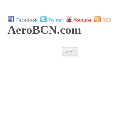
Facebook
Twitter
Youtube
RSS
AeroBCN
.com
Saltar
Menú
al
contenido