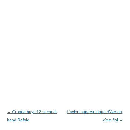
Navegación
←
Croatia buys 12 second-
L’avion supersonique d’Aerion,
de
hand Rafale
c’est fini
→
entradas