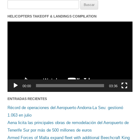
Buscar:
HELICOPTERS TAKEOFF & LANDINGS COMPILATION
Reproductor
de
vídeo
00:00
03:36
ENTRADAS RECIENTES
Récord de operaciones del Aeropuerto Andorra-La Seu: gestionó
1.063 en julio
Aena licita las principales obras de remodelación del Aeropuerto de
Tenerife Sur por más de 500 millones de euros
Armed Forces of Malta expand fleet with additional Beechcraft King