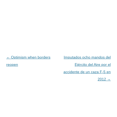
Navegación
←
Optimism when borders
Imputados ocho mandos del
de
reopen
Ejército del Aire por el
entradas
accidente de un caza F-5 en
2012
→