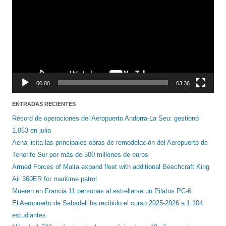
00:00
03:36
ENTRADAS RECIENTES
Récord de operaciones del Aeropuerto Andorra-La Seu: gestionó
1.063 en julio
Aena licita las principales obras de remodelación del Aeropuerto de
Tenerife Sur por más de 500 millones de euros
Armed Forces of Malta expand fleet with additional Beechcraft King
Air 360ER for maritime patrol
Mueren en Francia 11 personas al estrellarse un Pilatus PC-6
El Aeropuerto de Sabadell ha recibido el curso 2025-2026 a 1.104
estudiantes