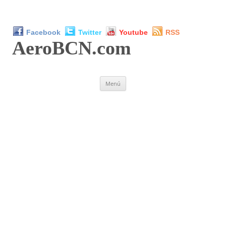
Facebook
Twitter
Youtube
RSS
AeroBCN
.com
Saltar
Menú
al
contenido