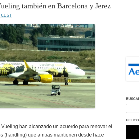
 Vueling también en Barcelona y Jerez
58 CEST
BUSCA
Buscar
HELICO
ea Vueling han alcanzado un acuerdo para renovar el
Repro
de
tos (handling) que ambas mantienen desde hace
vídeo