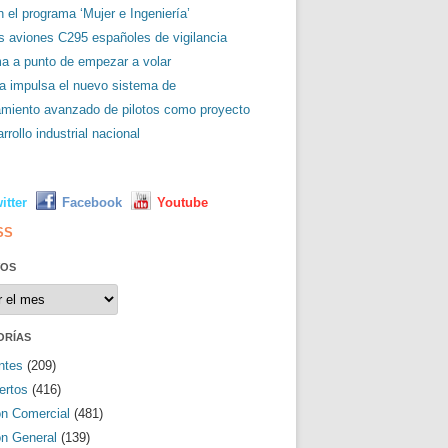
 el programa ‘Mujer e Ingeniería’
es aviones C295 españoles de vigilancia
ma a punto de empezar a volar
a impulsa el nuevo sistema de
amiento avanzado de pilotos como proyecto
rrollo industrial nacional
L
itter
Facebook
Youtube
SS
VOS
os
ORÍAS
ntes
(209)
ertos
(416)
ón Comercial
(481)
ón General
(139)