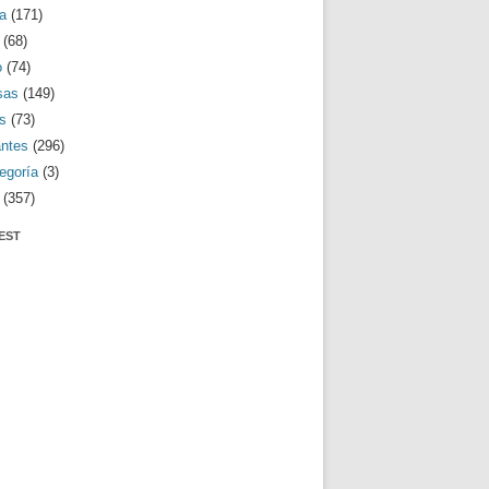
a
(171)
(68)
o
(74)
sas
(149)
s
(73)
antes
(296)
egoría
(3)
(357)
EST