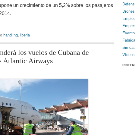
Defens
supone un crecimiento de un 5,2% sobre los pasajeros
Drones
 2014.
Emple
Empre
Evento
do
handling
,
Iberia
Fabric
Sin cat
enderá los vuelos de Cubana de
Vídeos
y Atlantic Airways
PINTER
T