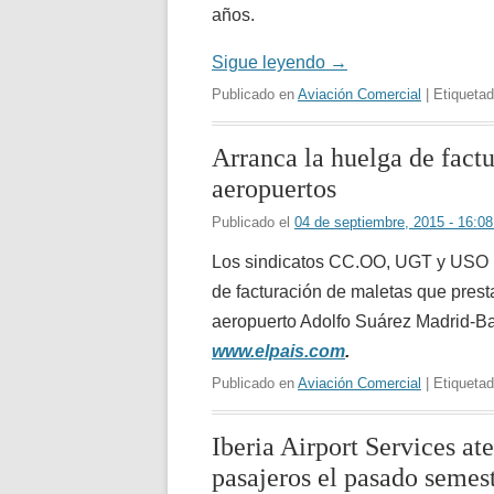
años.
Sigue leyendo
→
Publicado en
Aviación Comercial
| Etiqueta
Arranca la huelga de fact
aeropuertos
Publicado el
04 de septiembre, 2015 - 16:
Los sindicatos CC.OO, UGT y USO h
de facturación de maletas que prest
aeropuerto Adolfo Suárez Madrid-Ba
www.elpais.com
.
Publicado en
Aviación Comercial
| Etiqueta
Iberia Airport Services at
pasajeros el pasado semes