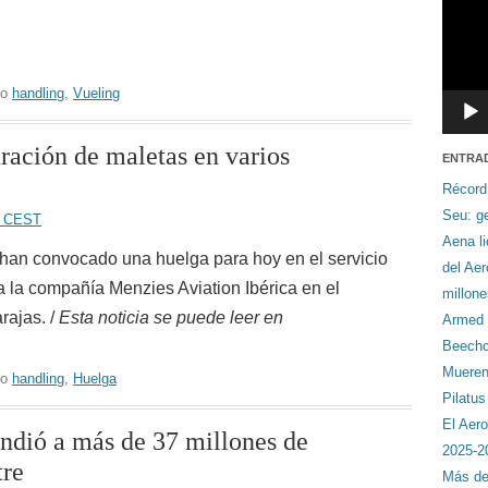
do
handling
,
Vueling
uración de maletas en varios
ENTRA
Récord
Seu: ge
08 CEST
Aena li
an convocado una huelga para hoy en el servicio
del Ae
a la compañía Menzies Aviation Ibérica en el
millon
rajas. /
Esta noticia se puede leer en
Armed F
Beechcr
Mueren 
do
handling
,
Huelga
Pilatu
El Aero
endió a más de 37 millones de
2025-2
tre
Más de