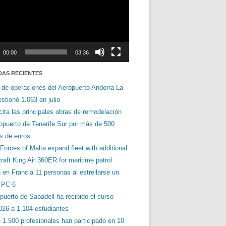
00:00
03:36
DAS RECIENTES
 de operaciones del Aeropuerto Andorra-La
stionó 1.063 en julio
cita las principales obras de remodelación
ropuerto de Tenerife Sur por más de 500
es de euros
orces of Malta expand fleet with additional
aft King Air 360ER for maritime patrol
en Francia 11 personas al estrellarse un
s PC-6
puerto de Sabadell ha recibido el curso
026 a 1.104 estudiantes
 1.500 profesionales han participado en 10