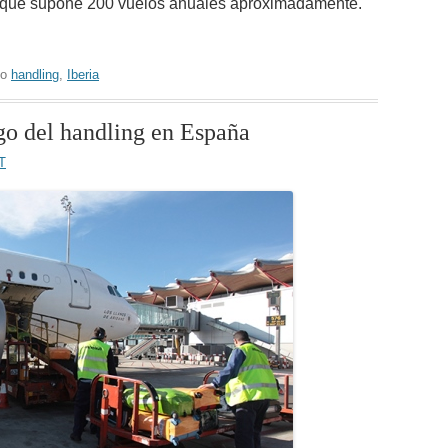
o que supone 200 vuelos anuales aproximadamente.
do
handling
,
Iberia
zgo del handling en España
T