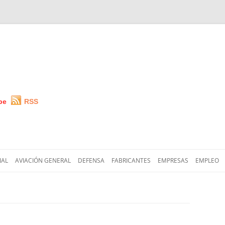
be
RSS
Saltar
al
IAL
AVIACIÓN GENERAL
DEFENSA
FABRICANTES
EMPRESAS
EMPLEO
contenido