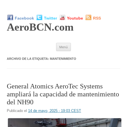
Facebook
Twitter
Youtube
RSS
AeroBCN
.com
Saltar
Menú
al
contenido
ARCHIVO DE LA ETIQUETA:
MANTENIMIENTO
General Atomics AeroTec Systems
ampliará la capacidad de mantenimiento
del NH90
Publicado el
14 de mayo, 2025 - 19:03 CEST