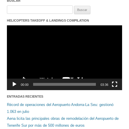
BUSCAR
Buscar:
HELICOPTERS TAKEOFF & LANDINGS COMPILATION
Reproductor
de
vídeo
00:00
03:36
ENTRADAS RECIENTES
Récord de operaciones del Aeropuerto Andorra-La Seu: gestionó
1.063 en julio
Aena licita las principales obras de remodelación del Aeropuerto de
Tenerife Sur por más de 500 millones de euros