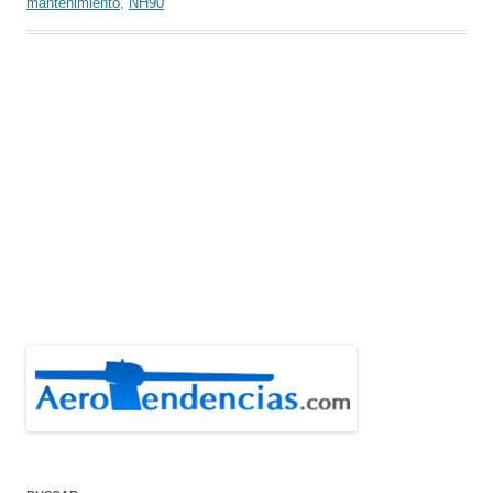
mantenimiento
,
NH90