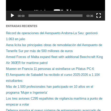
00:00
03:36
ENTRADAS RECIENTES
Récord de operaciones del Aeropuerto Andorra-La Seu: gestionó
1.063 en julio
Aena licita las principales obras de remodelación del Aeropuerto de
Tenerife Sur por más de 500 millones de euros
Armed Forces of Malta expand fleet with additional Beechcraft King
Air 360ER for maritime patrol
Mueren en Francia 11 personas al estrellarse un Pilatus PC-6
El Aeropuerto de Sabadell ha recibido el curso 2025-2026 a 1.104
estudiantes
Más de 1.500 profesionales han participado en 10 años en el
programa ‘Mujer e Ingeniería’
Los tres aviones C295 españoles de vigilancia marítima a punto de
empezar a volar
Defensa impulsa el nuevo sistema de entrenamiento avanzado de