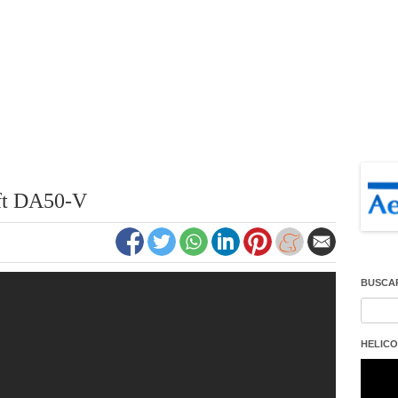
ft DA50-V
BUSCA
Buscar
HELICO
Repro
de
vídeo