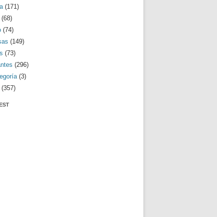
a
(171)
(68)
o
(74)
sas
(149)
s
(73)
antes
(296)
egoría
(3)
(357)
EST