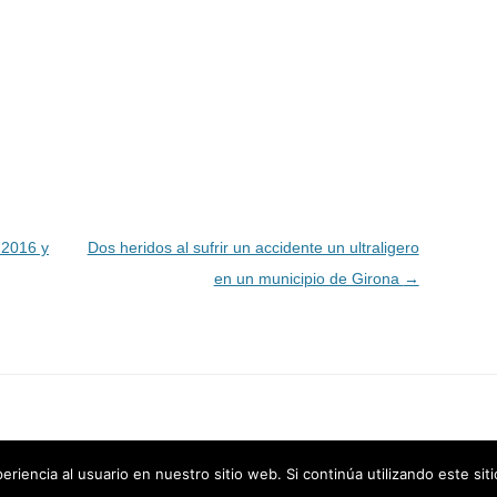
 2016 y
Dos heridos al sufrir un accidente un ultraligero
en un municipio de Girona
→
riencia al usuario en nuestro sitio web. Si continúa utilizando este si