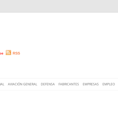
be
RSS
Saltar
al
IAL
AVIACIÓN GENERAL
DEFENSA
FABRICANTES
EMPRESAS
EMPLEO
contenido