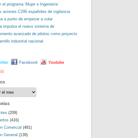
 el programa ‘Mujer e Ingeniería’
es aviones C295 españoles de vigilancia
ma a punto de empezar a volar
a impulsa el nuevo sistema de
amiento avanzado de pilotos como proyecto
rrollo industrial nacional
L
itter
Facebook
Youtube
SS
VOS
os
ORÍAS
ntes
(209)
ertos
(416)
ón Comercial
(481)
ón General
(139)