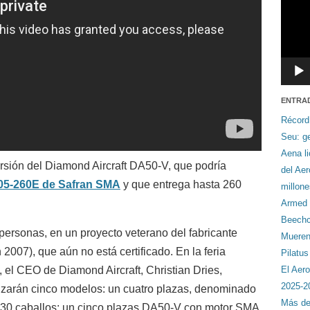
ENTRA
Récord
Seu: ge
Aena li
sión del Diamond Aircraft DA50-V, que podría
del Ae
05-260E de Safran SMA
y que entrega hasta 260
millon
Armed F
Beechcr
ersonas, en un proyecto veterano del fabricante
Mueren 
n 2007), que aún no está certificado. En la feria
Pilatu
el CEO de Diamond Aircraft, Christian Dries,
El Aero
2025-2
izarán cinco modelos: un cuatro plazas, denominado
Más de
30 caballos; un cinco plazas DA50-V con motor SMA