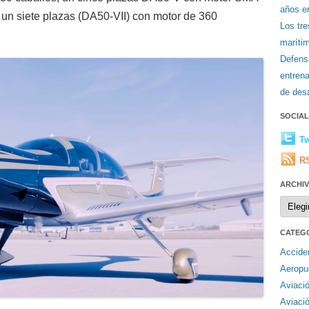
años en
n siete plazas (DA50-VII) con motor de 360
Los tr
maríti
Defens
entren
de desa
SOCIA
Tw
R
ARCHI
Archiv
CATEG
Accide
Aeropu
Aviaci
Aviaci