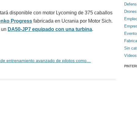
Defens
Drones
stará disponible con motor Lycoming de 375 caballos
Emple
henko Progress
fabricada en Ucrania por Motor Sich.
Empre
o un
DA50-JP7 equipado con una turbina
.
Evento
Fabric
Sin cat
Vídeos
a de entrenamiento avanzado de pilotos como…
PINTER