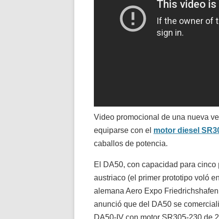
Video promocional de una nueva ver
equiparse con el
motor diesel SR3
caballos de potencia.
El DA50, con capacidad para cinco p
austriaco (el primer prototipo voló e
alemana Aero Expo Friedrichshafen, 
anunció que del DA50 se comercial
DA50-IV con motor SR305-230 de 2