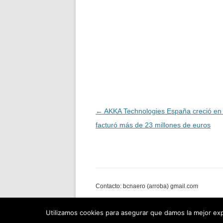
Navegación
←
AKKA Technologies España creció en
de
facturó más de 23 millones de euros
entradas
Contacto: bcnaero (arroba) gmail.com
Utilizamos cookies para asegurar que damos la mejor expe