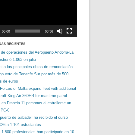
00:00
03:36
DAS RECIENTES
 de operaciones del Aeropuerto Andorra-La
stionó 1.063 en julio
cita las principales obras de remodelación
ropuerto de Tenerife Sur por más de 500
es de euros
orces of Malta expand fleet with additional
aft King Air 360ER for maritime patrol
en Francia 11 personas al estrellarse un
s PC-6
puerto de Sabadell ha recibido el curso
026 a 1.104 estudiantes
 1.500 profesionales han participado en 10