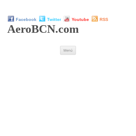
Facebook
Twitter
Youtube
RSS
AeroBCN
.com
Saltar
Menú
al
contenido