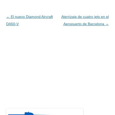
Navegación
←
El nuevo Diamond Aircraft
Aterrizaje de cuatro jets en el
de
DA50-V
Aeropuerto de Barcelona
→
entradas