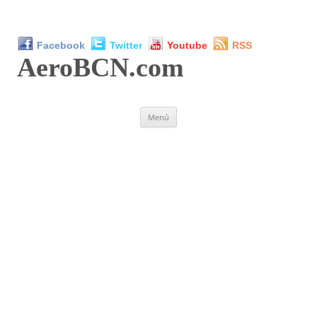
Facebook
Twitter
Youtube
RSS
AeroBCN
.com
Saltar
Menú
al
contenido