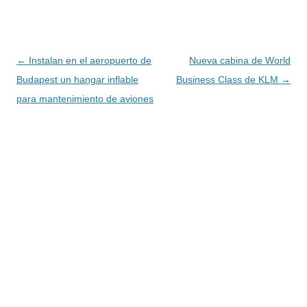
Navegación
←
Instalan en el aeropuerto de
Nueva cabina de World
de
Budapest un hangar inflable
Business Class de KLM
→
entradas
para mantenimiento de aviones