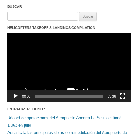
BUSCAR
Buscar:
HELICOPTERS TAKEOFF & LANDINGS COMPILATION
Reproductor
de
vídeo
00:00
03:36
ENTRADAS RECIENTES
Récord de operaciones del Aeropuerto Andorra-La Seu: gestionó
1.063 en julio
Aena licita las principales obras de remodelación del Aeropuerto de