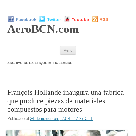
Facebook
Twitter
Youtube
RSS
AeroBCN
.com
Saltar
Menú
al
contenido
ARCHIVO DE LA ETIQUETA:
HOLLANDE
François Hollande inaugura una fábrica
que produce piezas de materiales
compuestos para motores
Publicado el
24 de noviembre, 2014 - 17:27 CET