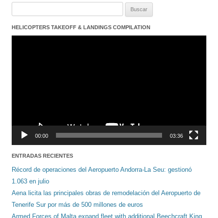
Buscar:
HELICOPTERS TAKEOFF & LANDINGS COMPILATION
Reproductor
de
vídeo
00:00
03:36
ENTRADAS RECIENTES
Récord de operaciones del Aeropuerto Andorra-La Seu: gestionó
1.063 en julio
Aena licita las principales obras de remodelación del Aeropuerto de
Tenerife Sur por más de 500 millones de euros
Armed Forces of Malta expand fleet with additional Beechcraft King