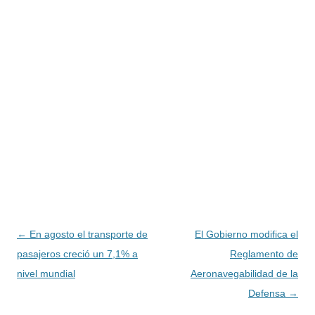
Navegación
←
En agosto el transporte de
El Gobierno modifica el
de
pasajeros creció un 7,1% a
Reglamento de
entradas
nivel mundial
Aeronavegabilidad de la
Defensa
→