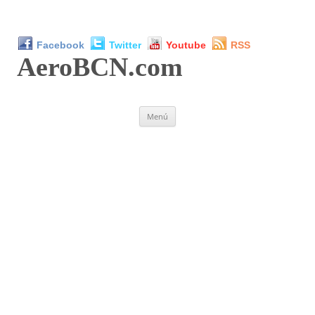
Facebook
Twitter
Youtube
RSS
AeroBCN
.com
Saltar
Menú
al
contenido