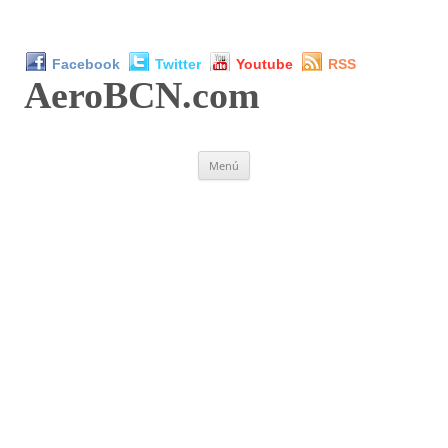
Facebook
Twitter
Youtube
RSS
AeroBCN
.com
Saltar
Menú
al
contenido