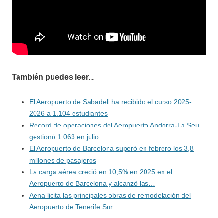
También puedes leer...
El Aeropuerto de Sabadell ha recibido el curso 2025-
2026 a 1.104 estudiantes
Récord de operaciones del Aeropuerto Andorra-La Seu:
gestionó 1.063 en julio
El Aeropuerto de Barcelona superó en febrero los 3,8
millones de pasajeros
La carga aérea creció en 10,5% en 2025 en el
Aeropuerto de Barcelona y alcanzó las…
Aena licita las principales obras de remodelación del
Aeropuerto de Tenerife Sur…