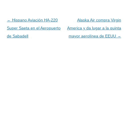
Navegación
←
Hispano Aviación HA-220
Alaska Air compra Virgin
de
Super Saeta en el Aeropuerto
America y da lugar a la quinta
entradas
de Sabadell
mayor aerolínea de EEUU
→