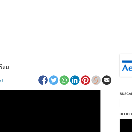
Seu
ST
BUSCA
Buscar
HELICO
Repro
de
vídeo