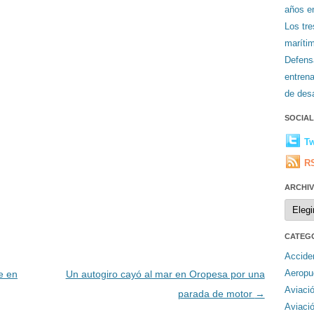
años en
Los tr
maríti
Defens
entren
de desa
SOCIA
Tw
R
ARCHI
Archiv
CATEG
Accide
Aeropu
e en
Un autogiro cayó al mar en Oropesa por una
Aviaci
parada de motor
→
Aviaci