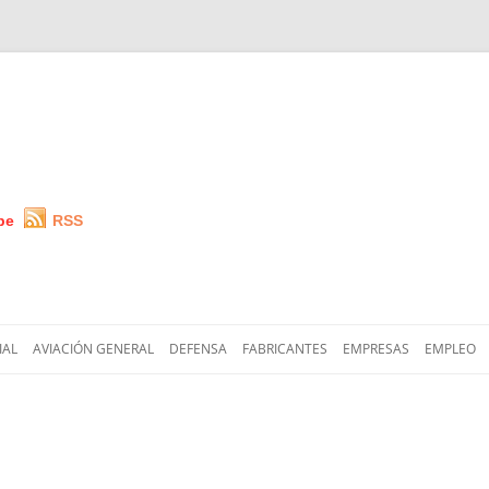
be
RSS
Saltar
al
IAL
AVIACIÓN GENERAL
DEFENSA
FABRICANTES
EMPRESAS
EMPLEO
contenido