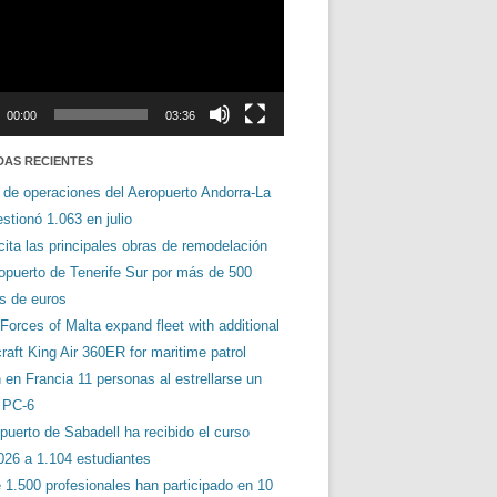
00:00
03:36
DAS RECIENTES
 de operaciones del Aeropuerto Andorra-La
stionó 1.063 en julio
cita las principales obras de remodelación
ropuerto de Tenerife Sur por más de 500
es de euros
orces of Malta expand fleet with additional
aft King Air 360ER for maritime patrol
en Francia 11 personas al estrellarse un
s PC-6
puerto de Sabadell ha recibido el curso
026 a 1.104 estudiantes
 1.500 profesionales han participado en 10