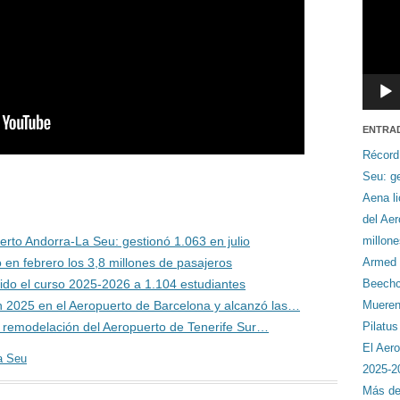
ENTRA
Récord
Seu: ge
Aena li
del Ae
rto Andorra-La Seu: gestionó 1.063 en julio
millon
 en febrero los 3,8 millones de pasajeros
Armed F
bido el curso 2025-2026 a 1.104 estudiantes
Beechcr
n 2025 en el Aeropuerto de Barcelona y alcanzó las…
Mueren 
de remodelación del Aeropuerto de Tenerife Sur…
Pilatu
El Aero
a Seu
2025-2
Más de