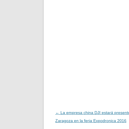
Navegación
←
La empresa china DJI estará present
de
Zaragoza en la feria Expodronica 2016
entradas