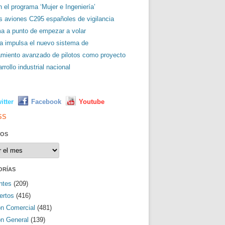
 el programa ‘Mujer e Ingeniería’
es aviones C295 españoles de vigilancia
ma a punto de empezar a volar
a impulsa el nuevo sistema de
amiento avanzado de pilotos como proyecto
rrollo industrial nacional
L
itter
Facebook
Youtube
SS
VOS
os
ORÍAS
ntes
(209)
ertos
(416)
ón Comercial
(481)
ón General
(139)