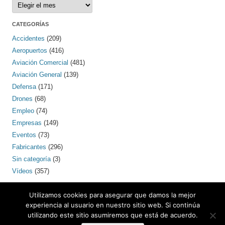
Archivos
CATEGORÍAS
Accidentes
(209)
Aeropuertos
(416)
Aviación Comercial
(481)
Aviación General
(139)
Defensa
(171)
Drones
(68)
Empleo
(74)
Empresas
(149)
Eventos
(73)
Fabricantes
(296)
Sin categoría
(3)
Vídeos
(357)
PINTEREST
Utilizamos cookies para asegurar que damos la mejor
experiencia al usuario en nuestro sitio web. Si continúa
utilizando este sitio asumiremos que está de acuerdo.