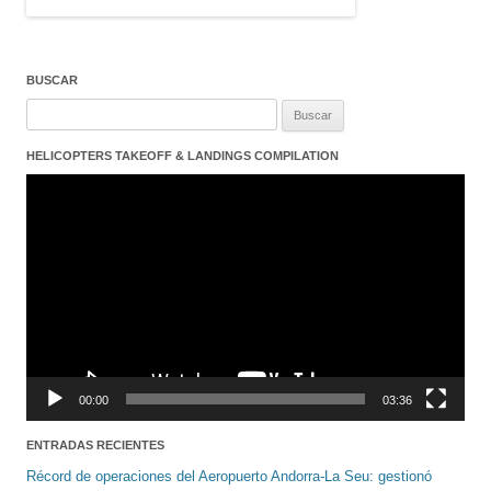
BUSCAR
Buscar:
HELICOPTERS TAKEOFF & LANDINGS COMPILATION
Reproductor
de
vídeo
00:00
03:36
ENTRADAS RECIENTES
Récord de operaciones del Aeropuerto Andorra-La Seu: gestionó