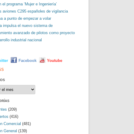
 el programa ‘Mujer e Ingeniería’
es aviones C295 españoles de vigilancia
ma a punto de empezar a volar
a impulsa el nuevo sistema de
amiento avanzado de pilotos como proyecto
rrollo industrial nacional
L
itter
Facebook
Youtube
SS
VOS
os
ORÍAS
ntes
(209)
ertos
(416)
ón Comercial
(481)
ón General
(139)