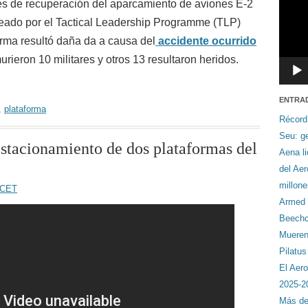
res de recuperación del aparcamiento de aviones E-2
eado por el Tactical Leadership Programme (TLP)
orma resultó daña da a causa del
accidente ocurrido
urieron 10 militares y otros 13 resultaron heridos.
ENTRA
,
plataforma
Récord
Seu: ge
estacionamiento de dos plataformas del
Aena li
del Ae
millon
2 CET
Armed F
Beechcr
Mueren 
Pilatu
El Aero
2025-2
Más de