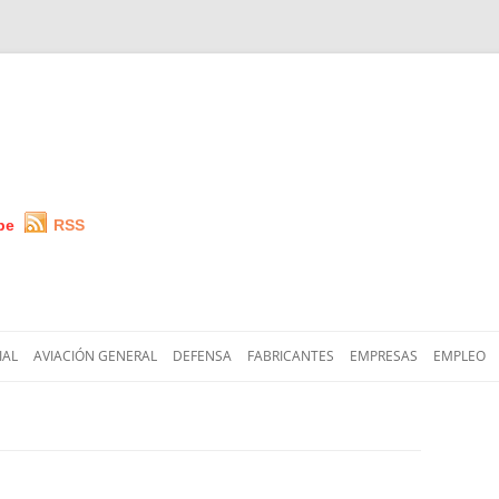
be
RSS
Saltar
al
IAL
AVIACIÓN GENERAL
DEFENSA
FABRICANTES
EMPRESAS
EMPLEO
contenido