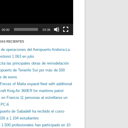
00:00
03:36
DAS RECIENTES
 de operaciones del Aeropuerto Andorra-La
stionó 1.063 en julio
cita las principales obras de remodelación
ropuerto de Tenerife Sur por más de 500
es de euros
orces of Malta expand fleet with additional
aft King Air 360ER for maritime patrol
en Francia 11 personas al estrellarse un
s PC-6
puerto de Sabadell ha recibido el curso
026 a 1.104 estudiantes
 1.500 profesionales han participado en 10