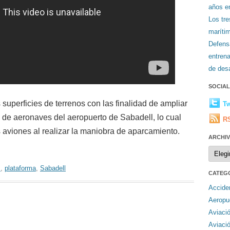
años en
Los tr
maríti
Defens
entren
de desa
SOCIA
 superficies de terrenos con las finalidad de ampliar
Tw
 de aeronaves del aeropuerto de Sabadell, lo cual
R
s aviones al realizar la maniobra de aparcamiento.
ARCHI
Archiv
s
,
plataforma
,
Sabadell
CATEG
Accide
Aeropu
Aviaci
Aviaci