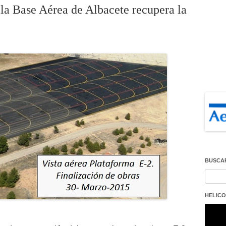
la Base Aérea de Albacete recupera la
BUSCA
Buscar
HELICO
Repro
de
vídeo