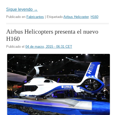
Sigue leyendo
→
Publicado en
Fabricantes
| Etiquetado
Airbus Helicopter
,
H160
Airbus Helicopters presenta el nuevo
H160
Publicado el
04 de marzo, 2015 - 06:31 CET