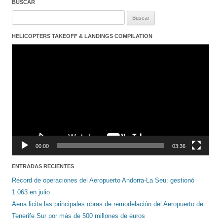
BUSCAR
Buscar:
HELICOPTERS TAKEOFF & LANDINGS COMPILATION
Reproductor
de
vídeo
00:00
03:36
ENTRADAS RECIENTES
Récord de operaciones del Aeropuerto Andorra-La Seu: gestionó
1.063 en julio
Aena licita las principales obras de remodelación del Aeropuerto de
Tenerife Sur por más de 500 millones de euros