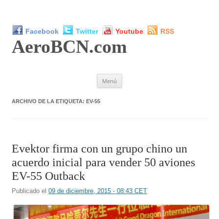
Facebook
Twitter
Youtube
RSS
AeroBCN
.com
Saltar
Menú
al
contenido
ARCHIVO DE LA ETIQUETA:
EV-55
Evektor firma con un grupo chino un
acuerdo inicial para vender 50 aviones
EV-55 Outback
Publicado el
09 de diciembre, 2015 - 08:43 CET