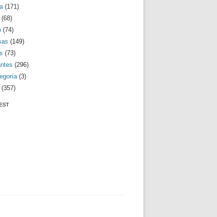
a
(171)
(68)
o
(74)
sas
(149)
s
(73)
antes
(296)
egoría
(3)
(357)
EST