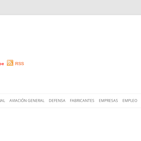
be
RSS
Saltar
al
IAL
AVIACIÓN GENERAL
DEFENSA
FABRICANTES
EMPRESAS
EMPLEO
contenido