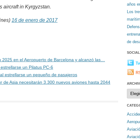
años en
 aircraft in Kyrgyzstan.
Los tr
maríti
lines)
16 de enero de 2017
Defens
entren
de desa
SOCIA
n 2025 en el Aeropuerto de Barcelona y alcanzó las…
Tw
estrellarse un Pilatus PC-6
R
l estrellarse un pequeño de pasajeros
sur de Asia necesitarán 3.300 nuevos aviones hasta 2044
ARCHI
Archiv
CATEG
Accide
Aeropu
Aviaci
Aviaci