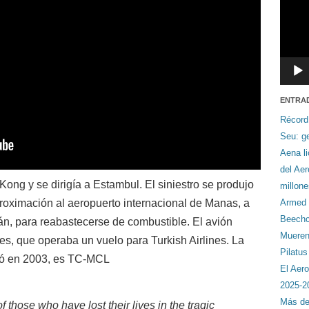
ENTRA
Récord
Seu: ge
Aena li
del Ae
ng y se dirigía a Estambul. El siniestro se produjo
millon
roximación al aeropuerto internacional de Manas, a
Armed F
Beechcr
tán, para reabastecerse de combustible. El avión
Mueren 
es, que operaba un vuelo para Turkish Airlines. La
Pilatu
uyó en 2003, es TC-MCL
El Aero
2025-2
Más de
 those who have lost their lives in the tragic