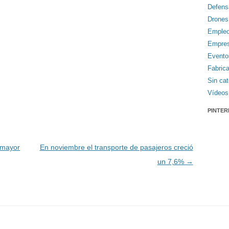
Defens
Drones
Emple
Empre
Evento
Fabric
Sin cat
Vídeos
PINTER
 mayor
En noviembre el transporte de pasajeros creció
un 7,6%
→