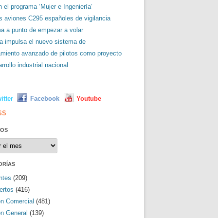
 el programa ‘Mujer e Ingeniería’
es aviones C295 españoles de vigilancia
ma a punto de empezar a volar
a impulsa el nuevo sistema de
amiento avanzado de pilotos como proyecto
rrollo industrial nacional
L
itter
Facebook
Youtube
SS
VOS
os
ORÍAS
ntes
(209)
ertos
(416)
ón Comercial
(481)
ón General
(139)