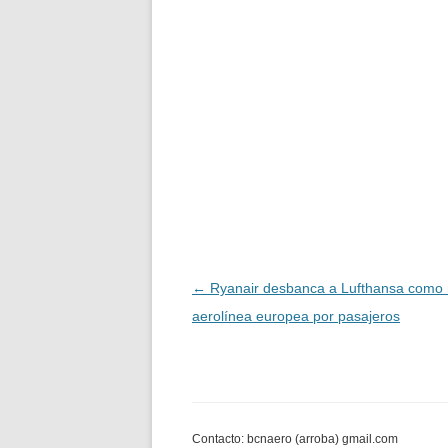
Navegación
←
Ryanair desbanca a Lufthansa como
de
aerolínea europea por pasajeros
entradas
Contacto: bcnaero (arroba) gmail.com