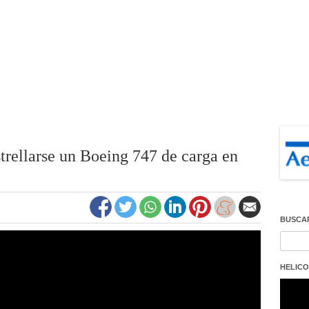
trellarse un Boeing 747 de carga en
BUSCA
Buscar
HELICO
Repro
de
vídeo