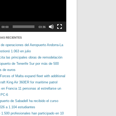
00:00
03:36
DAS RECIENTES
 de operaciones del Aeropuerto Andorra-La
stionó 1.063 en julio
cita las principales obras de remodelación
ropuerto de Tenerife Sur por más de 500
es de euros
orces of Malta expand fleet with additional
aft King Air 360ER for maritime patrol
en Francia 11 personas al estrellarse un
s PC-6
puerto de Sabadell ha recibido el curso
026 a 1.104 estudiantes
 1.500 profesionales han participado en 10