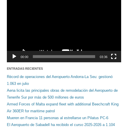
de
vídeo
00:00
03:36
ENTRADAS RECIENTES
Récord de operaciones del Aeropuerto Andorra-La Seu: gestionó
1.063 en julio
Aena licita las principales obras de remodelación del Aeropuerto de
Tenerife Sur por más de 500 millones de euros
Armed Forces of Malta expand fleet with additional Beechcraft King
Air 360ER for maritime patrol
Mueren en Francia 11 personas al estrellarse un Pilatus PC-6
El Aeropuerto de Sabadell ha recibido el curso 2025-2026 a 1.104