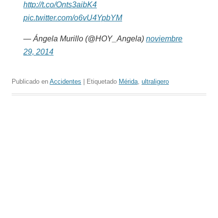
http://t.co/Onts3aibK4
pic.twitter.com/o6vU4YpbYM
— Ángela Murillo (@HOY_Angela)
noviembre
29, 2014
Publicado en
Accidentes
| Etiquetado
Mérida
,
ultraligero