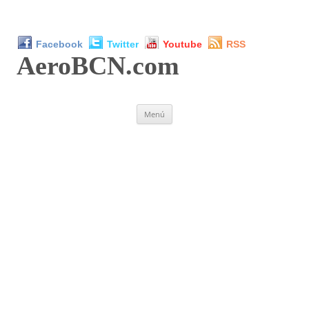
Facebook
Twitter
Youtube
RSS
AeroBCN
.com
Saltar
Menú
al
contenido