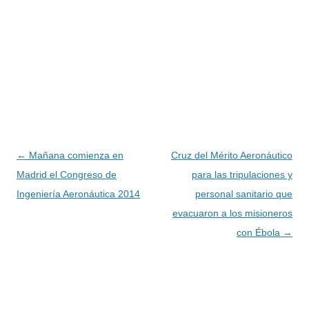
Navegación
←
Mañana comienza en
Cruz del Mérito Aeronáutico
de
Madrid el Congreso de
para las tripulaciones y
entradas
Ingeniería Aeronáutica 2014
personal sanitario que
evacuaron a los misioneros
con Ébola
→