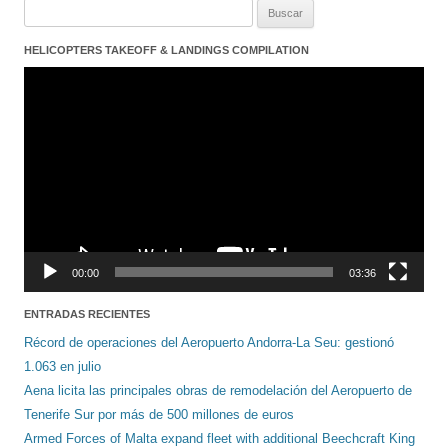
Buscar:
HELICOPTERS TAKEOFF & LANDINGS COMPILATION
Reproductor
de
vídeo
00:00
03:36
ENTRADAS RECIENTES
Récord de operaciones del Aeropuerto Andorra-La Seu: gestionó
1.063 en julio
Aena licita las principales obras de remodelación del Aeropuerto de
Tenerife Sur por más de 500 millones de euros
Armed Forces of Malta expand fleet with additional Beechcraft King