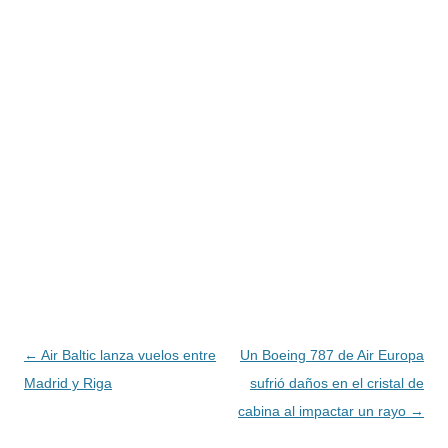
Navegación
←
Air Baltic lanza vuelos entre
Un Boeing 787 de Air Europa
de
Madrid y Riga
sufrió daños en el cristal de
entradas
cabina al impactar un rayo
→