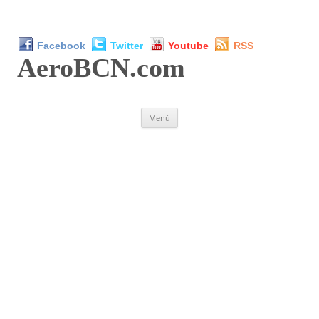
Facebook
Twitter
Youtube
RSS
AeroBCN
.com
Saltar
Menú
al
contenido