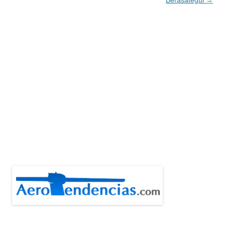
Berasategui
→