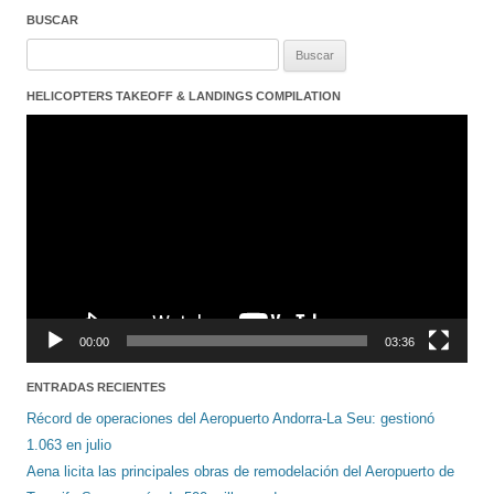
BUSCAR
Buscar:
HELICOPTERS TAKEOFF & LANDINGS COMPILATION
Reproductor
de
vídeo
00:00
03:36
ENTRADAS RECIENTES
Récord de operaciones del Aeropuerto Andorra-La Seu: gestionó
1.063 en julio
Aena licita las principales obras de remodelación del Aeropuerto de