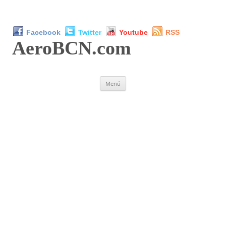
Facebook
Twitter
Youtube
RSS
AeroBCN
.com
Saltar
Menú
al
contenido