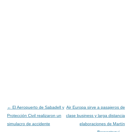
Navegación
←
El Aeropuerto de Sabadell y
Air Europa sirve a pasajeros de
de
Protección Civil realizaron un
clase business y larga distancia
entradas
simulacro de accidente
elaboraciones de Martín