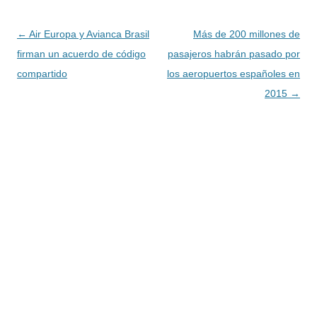
Navegación
←
Air Europa y Avianca Brasil
Más de 200 millones de
de
firman un acuerdo de código
pasajeros habrán pasado por
entradas
compartido
los aeropuertos españoles en
2015
→