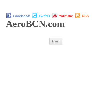
Facebook
Twitter
Youtube
RSS
AeroBCN
.com
Saltar
Menú
al
contenido