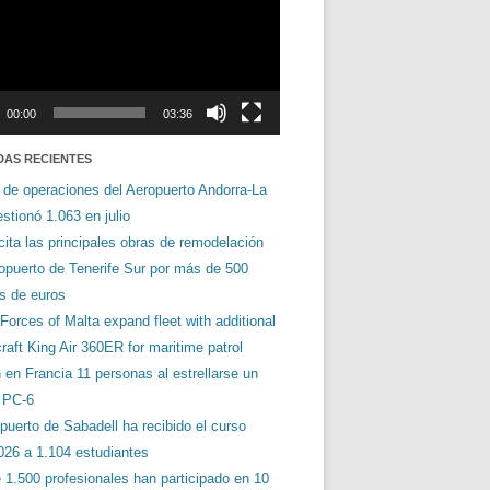
00:00
03:36
DAS RECIENTES
 de operaciones del Aeropuerto Andorra-La
stionó 1.063 en julio
cita las principales obras de remodelación
ropuerto de Tenerife Sur por más de 500
es de euros
orces of Malta expand fleet with additional
aft King Air 360ER for maritime patrol
en Francia 11 personas al estrellarse un
s PC-6
puerto de Sabadell ha recibido el curso
026 a 1.104 estudiantes
 1.500 profesionales han participado en 10