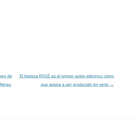
peo de
El biplaza RX1E es el primer avión eléctrico chino
 Aéreo
que aspira a ser producido en serie
→