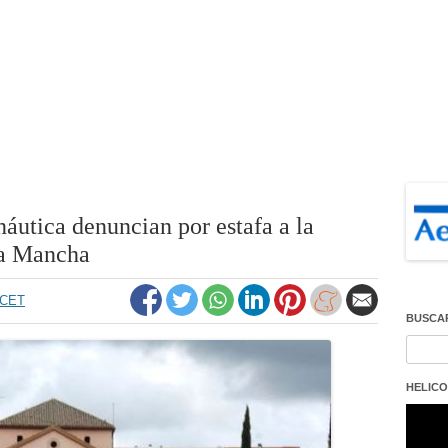
utica denuncian por estafa a la
La Mancha
0 CET
BUSCA
Buscar
HELICO
Repro
de
vídeo