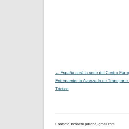
Navegación
←
España será la sede del Centro Euro
de
Entrenamiento Avanzado de Transporte
entradas
Táctico
Contacto: bcnaero (arroba) gmail.com