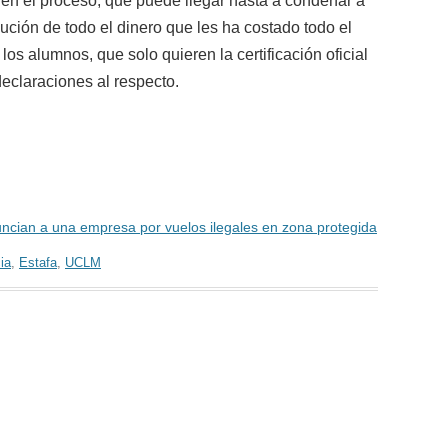
r en el proceso, que puede llegar hasta a condenar a
ción de todo el dinero que les ha costado todo el
os alumnos, que solo quieren la certificación oficial
eclaraciones al respecto.
ncian a una empresa por vuelos ilegales en zona protegida
ia
,
Estafa
,
UCLM