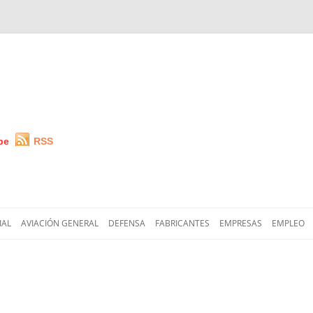
be
RSS
Saltar
al
IAL
AVIACIÓN GENERAL
DEFENSA
FABRICANTES
EMPRESAS
EMPLEO
contenido