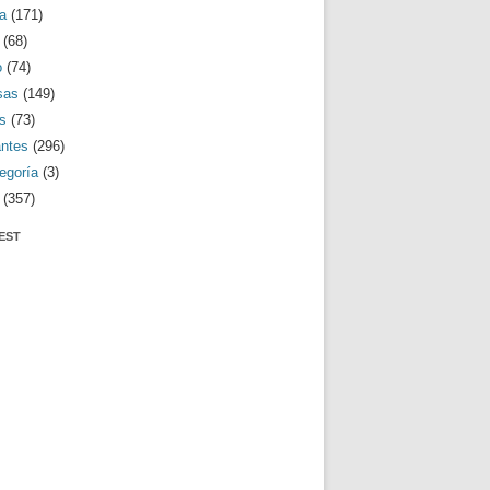
a
(171)
(68)
o
(74)
sas
(149)
s
(73)
antes
(296)
egoría
(3)
(357)
EST