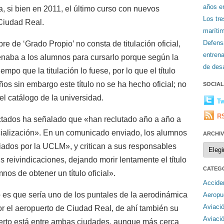
años en
, si bien en 2011, el último curso con nuevos
Los tr
 Ciudad Real.
maríti
Defens
bre de ‘Grado Propio’ no consta de titulación oficial,
entren
enaba a los alumnos para cursarlo porque según la
de desa
empo que la titulación lo fuese, por lo que el título
ños sin embargo este título no se ha hecho oficial; no
SOCIA
el catálogo de la universidad.
Tw
R
ectados ha señalado que «han reclutado año a año a
cialización». En un comunicado enviado, los alumnos
ARCHI
Archiv
iados por la UCLM», y critican a sus responsables
reivindicaciones, dejando morir lentamente el título
CATEG
nos de obtener un título oficial».
Accide
 es que sería uno de los puntales de la aerodinámica
Aeropu
Aviaci
r el aeropuerto de Ciudad Real, de ahí también su
Aviaci
uerto está entre ambas ciudades, aunque más cerca