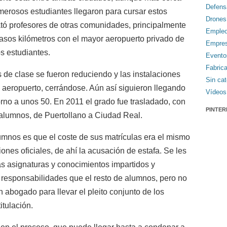
Defens
numerosos estudiantes llegaron para cursar estos
Drones
tó profesores de otras comunidades, principalmente
Emple
asos kilómetros con el mayor aeropuerto privado de
Empre
s estudiantes.
Evento
Fabric
 de clase se fueron reduciendo y las instalaciones
Sin cat
aeropuerto, cerrándose. Aún así siguieron llegando
Vídeos
rno a unos 50. En 2011 el grado fue trasladado, con
PINTER
alumnos, de Puertollano a Ciudad Real.
lumnos es que el coste de sus matrículas era el mismo
iones oficiales, de ahí la acusación de estafa. Se les
s asignaturas y conocimientos impartidos y
responsabilidades que el resto de alumnos, pero no
n abogado para llevar el pleito conjunto de los
itulación.