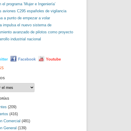
 el programa ‘Mujer e Ingeniería’
es aviones C295 españoles de vigilancia
ma a punto de empezar a volar
a impulsa el nuevo sistema de
amiento avanzado de pilotos como proyecto
rrollo industrial nacional
L
itter
Facebook
Youtube
SS
VOS
os
ORÍAS
ntes
(209)
ertos
(416)
ón Comercial
(481)
ón General
(139)