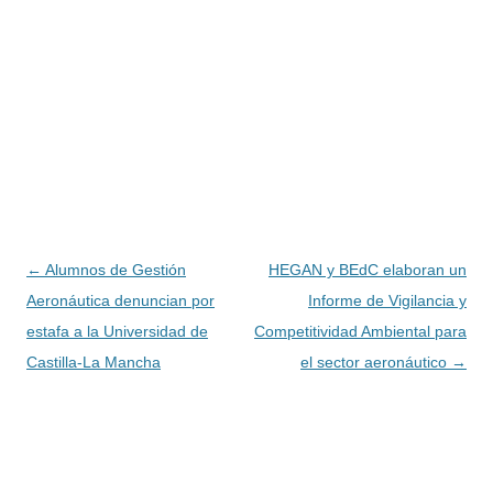
Navegación
←
Alumnos de Gestión
HEGAN y BEdC elaboran un
de
Aeronáutica denuncian por
Informe de Vigilancia y
entradas
estafa a la Universidad de
Competitividad Ambiental para
Castilla-La Mancha
el sector aeronáutico
→