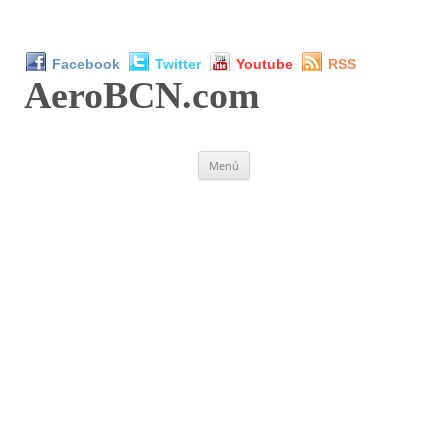
Facebook
Twitter
Youtube
RSS
AeroBCN
.com
Saltar
Menú
al
contenido