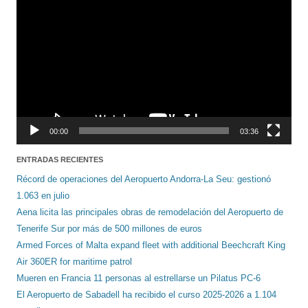
de
vídeo
00:00
03:36
ENTRADAS RECIENTES
Récord de operaciones del Aeropuerto Andorra-La Seu: gestionó
1.063 en julio
Aena licita las principales obras de remodelación del Aeropuerto de
Tenerife Sur por más de 500 millones de euros
Armed Forces of Malta expand fleet with additional Beechcraft King
Air 360ER for maritime patrol
Mueren en Francia 11 personas al estrellarse un Pilatus PC-6
El Aeropuerto de Sabadell ha recibido el curso 2025-2026 a 1.104