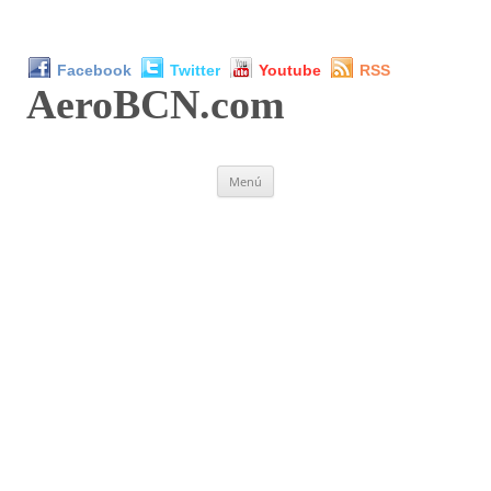
Facebook
Twitter
Youtube
RSS
AeroBCN
.com
Saltar
Menú
al
contenido