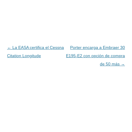
Navegación
←
La EASA certifica el Cessna
Porter encarga a Embraer 30
de
Citation Longitude
E195-E2 con opción de compra
entradas
de 50 más
→