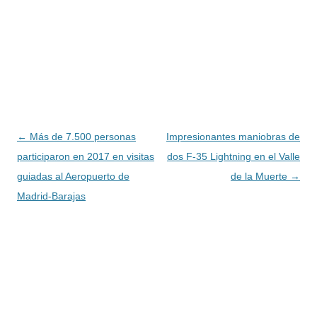
Navegación
←
Más de 7.500 personas
Impresionantes maniobras de
de
participaron en 2017 en visitas
dos F-35 Lightning en el Valle
entradas
guiadas al Aeropuerto de
de la Muerte
→
Madrid-Barajas