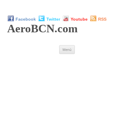
Facebook
Twitter
Youtube
RSS
AeroBCN
.com
Saltar
Menú
al
contenido