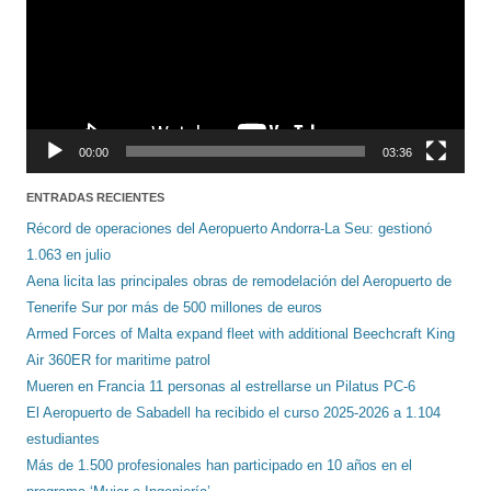
00:00
03:36
ENTRADAS RECIENTES
Récord de operaciones del Aeropuerto Andorra-La Seu: gestionó
1.063 en julio
Aena licita las principales obras de remodelación del Aeropuerto de
Tenerife Sur por más de 500 millones de euros
Armed Forces of Malta expand fleet with additional Beechcraft King
Air 360ER for maritime patrol
Mueren en Francia 11 personas al estrellarse un Pilatus PC-6
El Aeropuerto de Sabadell ha recibido el curso 2025-2026 a 1.104
estudiantes
Más de 1.500 profesionales han participado en 10 años en el