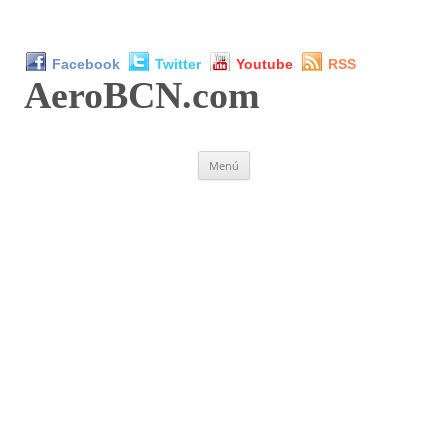
Facebook
Twitter
Youtube
RSS
AeroBCN
.com
Saltar
Menú
al
contenido