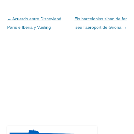
Navegación
←
Acuerdo entre Disneyland
Els barcelonins s’han de fer
de
París e Iberia y Vueling
seu l’aeroport de Girona
→
entradas