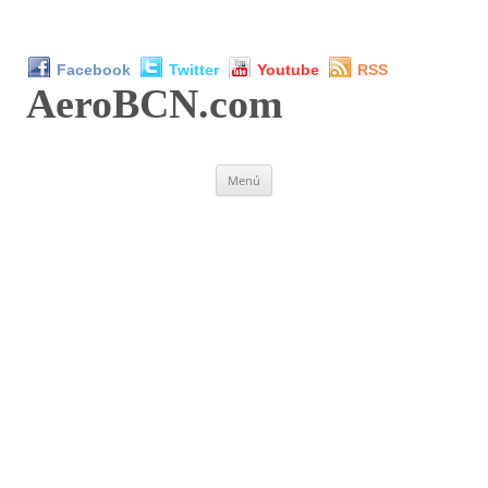
Facebook
Twitter
Youtube
RSS
AeroBCN
.com
Saltar
Menú
al
contenido