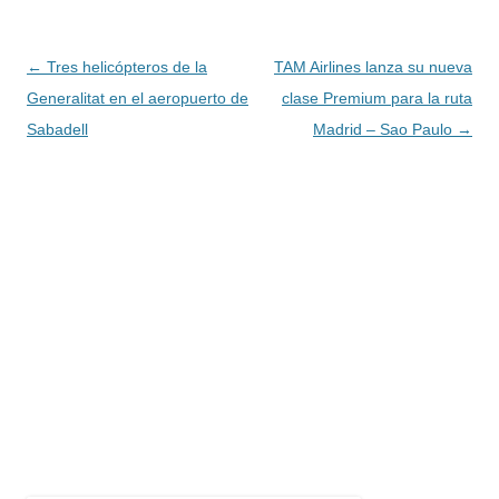
Navegación
←
Tres helicópteros de la
TAM Airlines lanza su nueva
de
Generalitat en el aeropuerto de
clase Premium para la ruta
entradas
Sabadell
Madrid – Sao Paulo
→