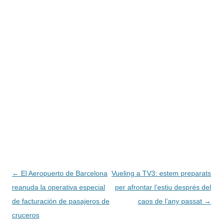
Navegación
←
El Aeropuerto de Barcelona
Vueling a TV3: estem preparats
de
reanuda la operativa especial
per afrontar l’estiu després del
entradas
de facturación de pasajeros de
caos de l’any passat
→
cruceros