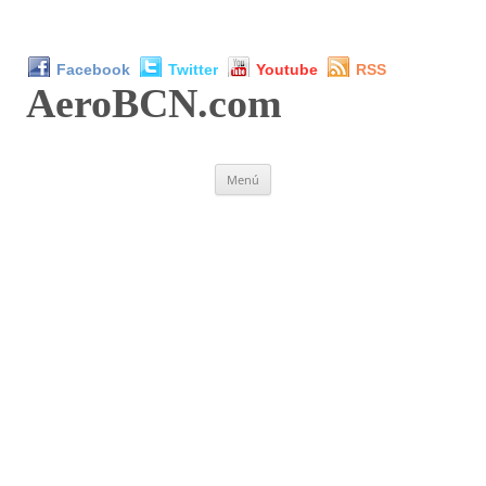
Facebook
Twitter
Youtube
RSS
AeroBCN
.com
Saltar
Menú
al
contenido