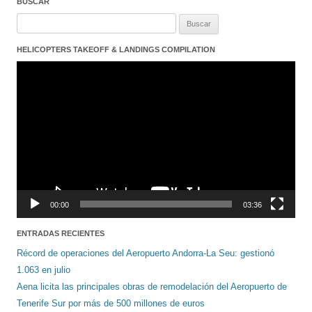
BUSCAR
Buscar:
HELICOPTERS TAKEOFF & LANDINGS COMPILATION
Reproductor
de
vídeo
00:00
03:36
ENTRADAS RECIENTES
Récord de operaciones del Aeropuerto Andorra-La Seu: gestionó
1.063 en julio
Aena licita las principales obras de remodelación del Aeropuerto de
Tenerife Sur por más de 500 millones de euros