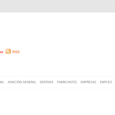
be
RSS
Saltar
al
IAL
AVIACIÓN GENERAL
DEFENSA
FABRICANTES
EMPRESAS
EMPLEO
contenido