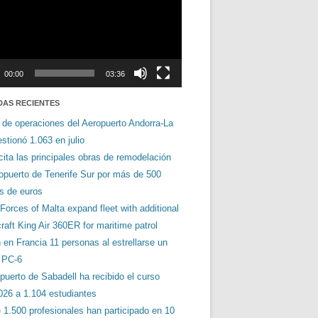
00:00
03:36
DAS RECIENTES
 de operaciones del Aeropuerto Andorra-La
stionó 1.063 en julio
cita las principales obras de remodelación
ropuerto de Tenerife Sur por más de 500
es de euros
orces of Malta expand fleet with additional
aft King Air 360ER for maritime patrol
en Francia 11 personas al estrellarse un
s PC-6
puerto de Sabadell ha recibido el curso
026 a 1.104 estudiantes
 1.500 profesionales han participado en 10