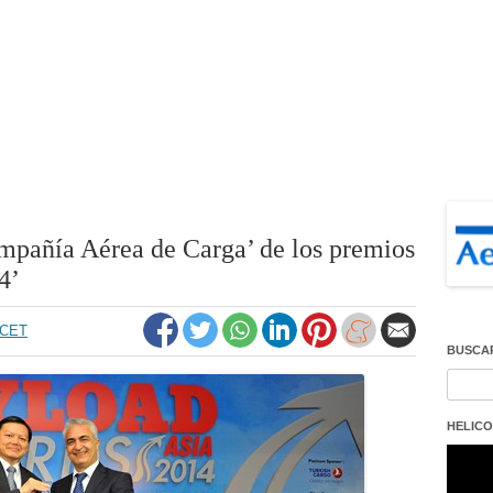
mpañía Aérea de Carga’ de los premios
4’
6 CET
BUSCA
Buscar
HELICO
Repro
de
vídeo