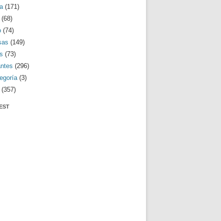
a
(171)
(68)
o
(74)
sas
(149)
s
(73)
antes
(296)
egoría
(3)
(357)
EST