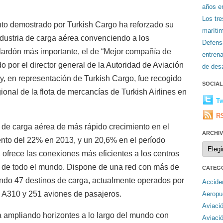
años en
Los tr
nto demostrado por Turkish Cargo ha reforzado su
maríti
ndustria de carga aérea convenciendo a los
Defens
alardón más importante, el de “Mejor compañía de
entren
o por el director general de la Autoridad de Aviación
de desa
y, en representación de Turkish Cargo, fue recogido
SOCIA
onal de la flota de mercancías de Turkish Airlines en
Tw
R
 de carga aérea de más rápido crecimiento en el
ARCHI
nto del 22% en 2013, y un 20,6% en el período
Archiv
ofrece las conexiones más eficientes a los centros
s de todo el mundo. Dispone de una red con más de
CATEG
endo 47 destinos de carga, actualmente operados por
Accide
s A310 y 251 aviones de pasajeros.
Aeropu
Aviaci
a ampliando horizontes a lo largo del mundo con
Aviaci