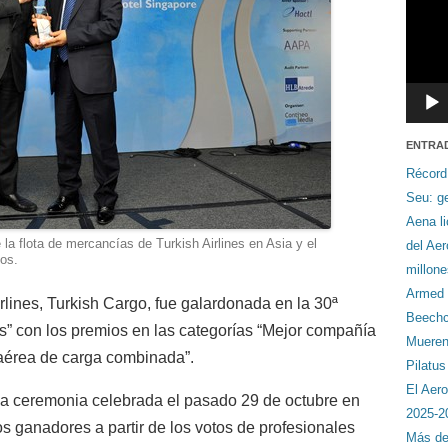
ENTRA
Récord
Seu: ge
Aena li
la flota de mercancías de Turkish Airlines en Asia y el
del Ae
ios.
millon
Armed F
rlines, Turkish Cargo, fue galardonada en la 30ª
Beechcr
s” con los premios en las categorías “Mejor compañía
Mueren 
aérea de carga combinada”.
Pilatu
El Aero
a ceremonia celebrada el pasado 29 de octubre en
2025-2
s ganadores a partir de los votos de profesionales
Más de