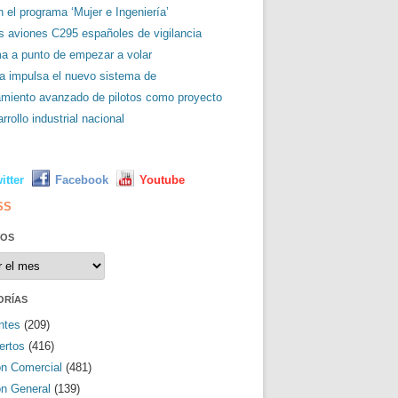
 el programa ‘Mujer e Ingeniería’
es aviones C295 españoles de vigilancia
ma a punto de empezar a volar
a impulsa el nuevo sistema de
amiento avanzado de pilotos como proyecto
rrollo industrial nacional
L
itter
Facebook
Youtube
SS
VOS
os
ORÍAS
ntes
(209)
ertos
(416)
ón Comercial
(481)
ón General
(139)