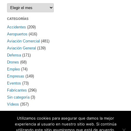
Archivos
CATEGORÍAS
Accidentes
(209)
Aeropuertos
(416)
Aviación Comercial
(481)
Aviación General
(139)
Defensa
(171)
Drones
(68)
Empleo
(74)
Empresas
(149)
Eventos
(73)
Fabricantes
(296)
Sin categoría
(3)
Vídeos
(357)
PINTEREST
Utilizamos cookies para asegurar que damos la mejor
experiencia al usuario en nuestro sitio web. Si continúa
utilizando este sitio asumiremos que está de acuerdo.