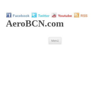
Facebook
Twitter
Youtube
RSS
AeroBCN
.com
Saltar
Menú
al
contenido