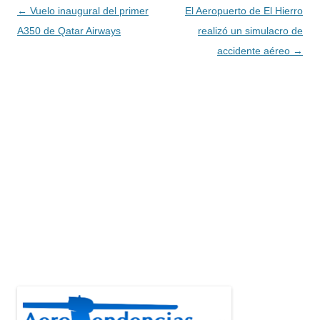
Navegación
←
Vuelo inaugural del primer
El Aeropuerto de El Hierro
de
A350 de Qatar Airways
realizó un simulacro de
entradas
accidente aéreo
→