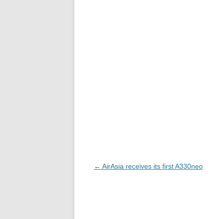
Navegación
←
AirAsia receives its first A330neo
de
entradas