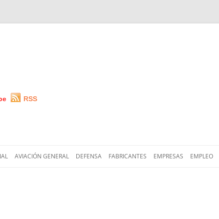
be
RSS
Saltar
al
IAL
AVIACIÓN GENERAL
DEFENSA
FABRICANTES
EMPRESAS
EMPLEO
contenido