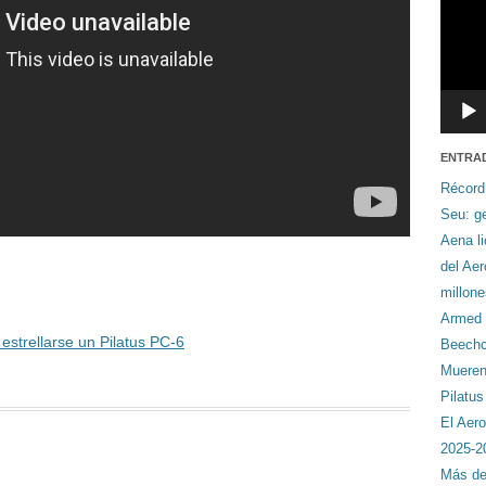
ENTRA
Récord
Seu: ge
Aena li
del Ae
millon
Armed F
estrellarse un Pilatus PC-6
Beechcr
Mueren 
Pilatu
El Aero
2025-2
Más de