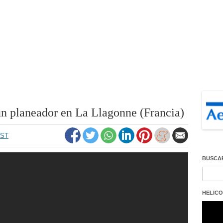
un planeador en La Llagonne (Francia)
EST
BUSCA
Buscar
HELICO
Repro
de
vídeo