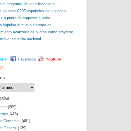
 el programa ‘Mujer e Ingeniería’
es aviones C295 españoles de vigilancia
ma a punto de empezar a volar
a impulsa el nuevo sistema de
amiento avanzado de pilotos como proyecto
rrollo industrial nacional
L
itter
Facebook
Youtube
SS
VOS
os
ORÍAS
ntes
(209)
ertos
(416)
ón Comercial
(481)
ón General
(139)