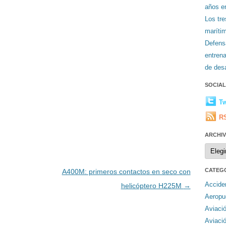
años en
Los tr
maríti
Defens
entren
de desa
SOCIA
Tw
R
ARCHI
Archiv
CATEG
A400M: primeros contactos en seco con
Accide
helicóptero H225M
→
Aeropu
Aviaci
Aviaci