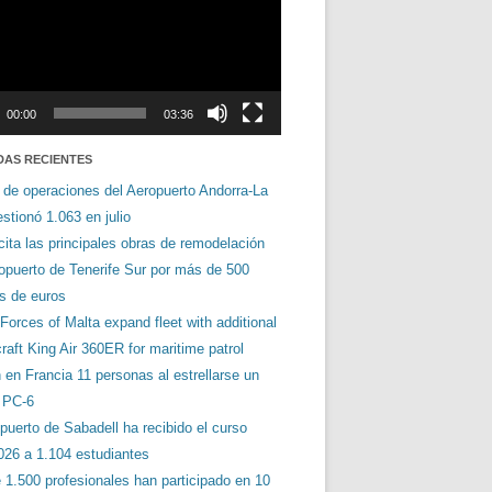
00:00
03:36
DAS RECIENTES
 de operaciones del Aeropuerto Andorra-La
stionó 1.063 en julio
cita las principales obras de remodelación
ropuerto de Tenerife Sur por más de 500
es de euros
orces of Malta expand fleet with additional
aft King Air 360ER for maritime patrol
en Francia 11 personas al estrellarse un
s PC-6
puerto de Sabadell ha recibido el curso
026 a 1.104 estudiantes
 1.500 profesionales han participado en 10