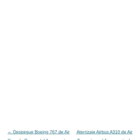
Navegación
←
Despegue Boeing 767 de Air
Aterrizaje Airbus A310 de Air