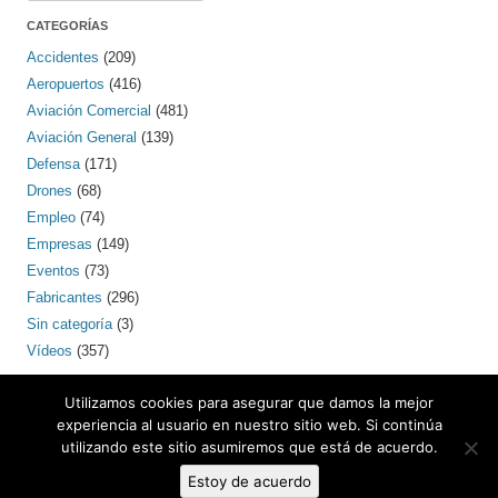
CATEGORÍAS
Accidentes
(209)
Aeropuertos
(416)
Aviación Comercial
(481)
Aviación General
(139)
Defensa
(171)
Drones
(68)
Empleo
(74)
Empresas
(149)
Eventos
(73)
Fabricantes
(296)
Sin categoría
(3)
Vídeos
(357)
PINTEREST
Utilizamos cookies para asegurar que damos la mejor
experiencia al usuario en nuestro sitio web. Si continúa
utilizando este sitio asumiremos que está de acuerdo.
Estoy de acuerdo
Contacto: bcnaero (arroba) gmail.com