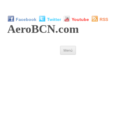
Facebook
Twitter
Youtube
RSS
AeroBCN
.com
Saltar
Menú
al
contenido