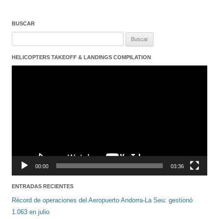
BUSCAR
Buscar:
HELICOPTERS TAKEOFF & LANDINGS COMPILATION
Reproductor
de
vídeo
00:00
03:36
ENTRADAS RECIENTES
Récord de operaciones del Aeropuerto Andorra-La Seu: gestionó
1.063 en julio