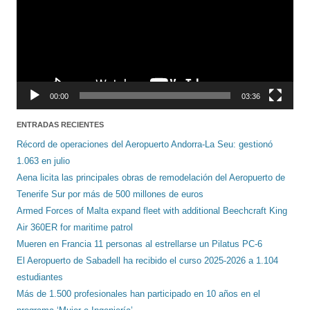
00:00
03:36
ENTRADAS RECIENTES
Récord de operaciones del Aeropuerto Andorra-La Seu: gestionó
1.063 en julio
Aena licita las principales obras de remodelación del Aeropuerto de
Tenerife Sur por más de 500 millones de euros
Armed Forces of Malta expand fleet with additional Beechcraft King
Air 360ER for maritime patrol
Mueren en Francia 11 personas al estrellarse un Pilatus PC-6
El Aeropuerto de Sabadell ha recibido el curso 2025-2026 a 1.104
estudiantes
Más de 1.500 profesionales han participado en 10 años en el