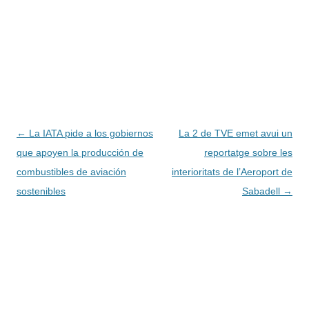
Navegación
←
La IATA pide a los gobiernos
La 2 de TVE emet avui un
de
que apoyen la producción de
reportatge sobre les
entradas
combustibles de aviación
interioritats de l’Aeroport de
sostenibles
Sabadell
→