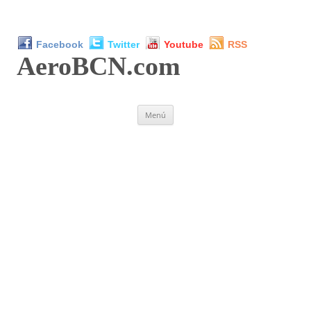
Facebook
Twitter
Youtube
RSS
AeroBCN
.com
Saltar
Menú
al
contenido