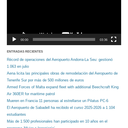
00:00
03:36
ENTRADAS RECIENTES
Récord de operaciones del Aeropuerto Andorra-La Seu: gestionó
1.063 en julio
Aena licita las principales obras de remodelación del Aeropuerto de
Tenerife Sur por más de 500 millones de euros
Armed Forces of Malta expand fleet with additional Beechcraft King
Air 360ER for maritime patrol
Mueren en Francia 11 personas al estrellarse un Pilatus PC-6
El Aeropuerto de Sabadell ha recibido el curso 2025-2026 a 1.104
estudiantes
Más de 1.500 profesionales han participado en 10 años en el