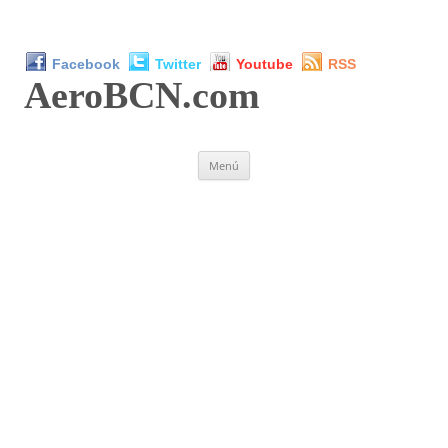
Facebook
Twitter
Youtube
RSS
AeroBCN
.com
Saltar
Menú
al
contenido