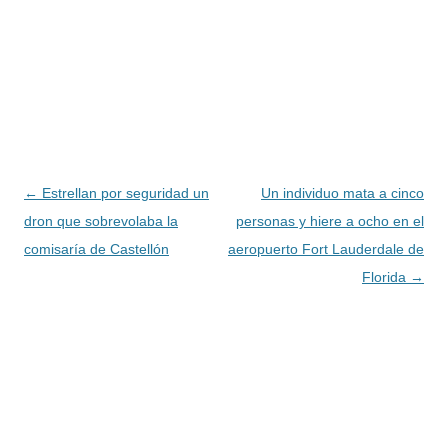
Navegación
←
Estrellan por seguridad un
Un individuo mata a cinco
de
dron que sobrevolaba la
personas y hiere a ocho en el
entradas
comisaría de Castellón
aeropuerto Fort Lauderdale de
Florida
→