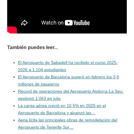
También puedes leer...
El Aeropuerto de Sabadell ha recibido el curso 2025-
2026 a 1.104 estudiantes
El Aeropuerto de Barcelona superó en febrero los 3,8
millones de pasajeros
Récord de operaciones del Aeropuerto Andorra-La Seu:
gestionó 1.063 en julio
La carga aérea creció en 10,5% en 2025 en el
Aeropuerto de Barcelona y alcanzó las…
Aena licita las principales obras de remodelación del
Aeropuerto de Tenerife Sur…