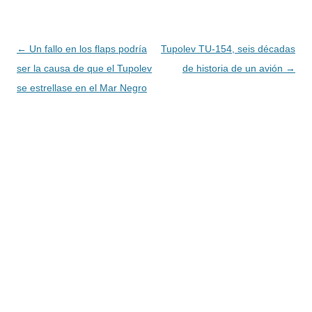
Navegación
←
Un fallo en los flaps podría
Tupolev TU-154, seis décadas
de
ser la causa de que el Tupolev
de historia de un avión
→
entradas
se estrellase en el Mar Negro