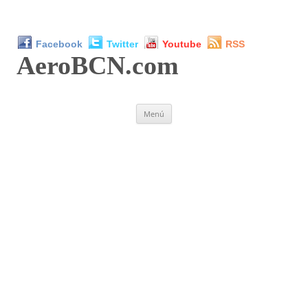
Facebook
Twitter
Youtube
RSS
AeroBCN
.com
Saltar
Menú
al
contenido