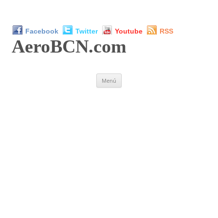
Facebook
Twitter
Youtube
RSS
AeroBCN
.com
Saltar
Menú
al
contenido