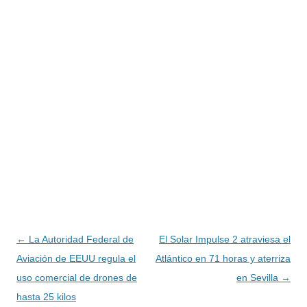
Navegación
←
La Autoridad Federal de
El Solar Impulse 2 atraviesa el
de
Aviación de EEUU regula el
Atlántico en 71 horas y aterriza
entradas
uso comercial de drones de
en Sevilla
→
hasta 25 kilos