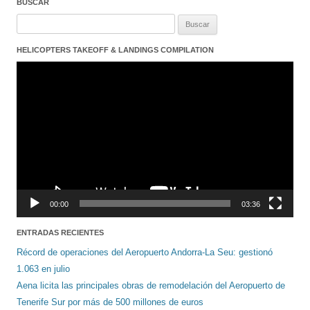
BUSCAR
Buscar:
HELICOPTERS TAKEOFF & LANDINGS COMPILATION
Reproductor
de
vídeo
00:00
03:36
ENTRADAS RECIENTES
Récord de operaciones del Aeropuerto Andorra-La Seu: gestionó
1.063 en julio
Aena licita las principales obras de remodelación del Aeropuerto de
Tenerife Sur por más de 500 millones de euros