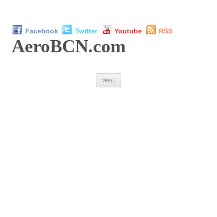
Facebook
Twitter
Youtube
RSS
AeroBCN
.com
Saltar
Menú
al
contenido