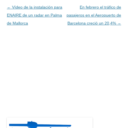
Navegación
←
Vídeo de la instalación para
En febrero el tráfico de
de
ENAIRE de un radar en Palma
pasajeros en el Aeropuerto de
entradas
de Mallorca
Barcelona creció un 20,4%
→