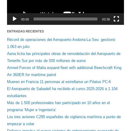
00:00
03:36
ENTRADAS RECIENTES
Récord de operaciones del Aeropuerto Andorra-La Seu: gestionó
1.063 en julio
Aena licita las principales obras de remodelación del Aeropuerto de
Tenerife Sur por más de 500 millones de euros
Armed Forces of Malta expand fleet with additional Beechcraft King
Air 360ER for maritime patrol
Mueren en Francia 11 personas al estrellarse un Pilatus PC-6
El Aeropuerto de Sabadell ha recibido el curso 2025-2026 a 1.104
estudiantes
Más de 1.500 profesionales han participado en 10 años en el
programa ‘Mujer e Ingeniería’
Los tres aviones C295 españoles de vigilancia marítima a punto de
empezar a volar
Defensa impulsa el nuevo sistema de entrenamiento avanzado de