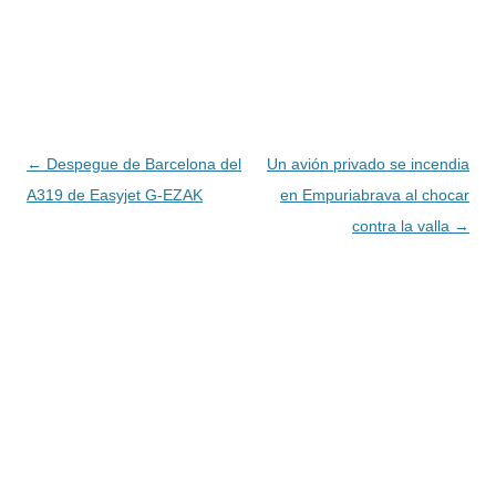
Navegación
←
Despegue de Barcelona del
Un avión privado se incendia
de
A319 de Easyjet G-EZAK
en Empuriabrava al chocar
entradas
contra la valla
→