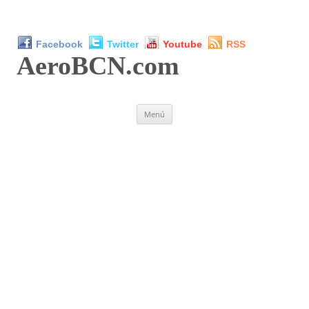
Facebook
Twitter
Youtube
RSS
AeroBCN
.com
Saltar
Menú
al
contenido