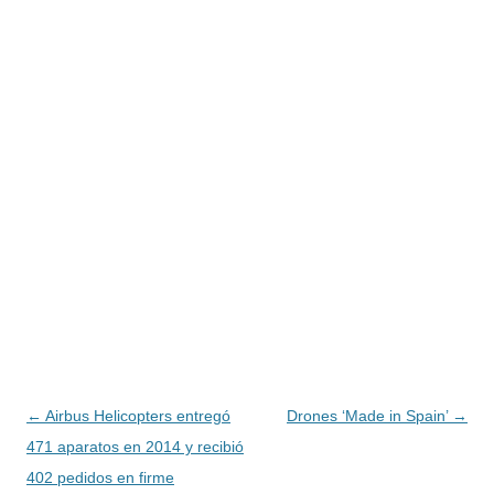
Navegación
←
Airbus Helicopters entregó
Drones ‘Made in Spain’
→
de
471 aparatos en 2014 y recibió
entradas
402 pedidos en firme