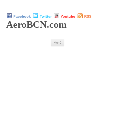
Facebook
Twitter
Youtube
RSS
AeroBCN
.com
Saltar
Menú
al
contenido