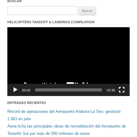
BUSCAR
Buscar:
HELICOPTERS TAKEOFF & LANDINGS COMPILATION
Reproductor
de
vídeo
00:00
03:36
ENTRADAS RECIENTES
Récord de operaciones del Aeropuerto Andorra-La Seu: gestionó
1.063 en julio
Aena licita las principales obras de remodelación del Aeropuerto de
Tenerife Sur por más de 500 millones de euros