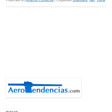
Publicado en
Aviación Comercial
| Etiquetado
Bratislava
,
Niki
,
Viena
BUSCAR