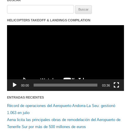
Buscar:
HELICOPTERS TAKEOFF & LANDINGS COMPILATION
Reproductor
de
vídeo
00:00
03:36
ENTRADAS RECIENTES
Récord de operaciones del Aeropuerto Andorra-La Seu: gestionó
1.063 en julio
Aena licita las principales obras de remodelación del Aeropuerto de
Tenerife Sur por más de 500 millones de euros