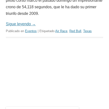
piloto corso marcó el pasado domingo un impresionante
crono de 54,118 segundos, que le ha dado su primer
triunfo desde 2009.
Sigue leyendo
→
Publicado en
Eventos
| Etiquetado
Air Race
,
Red Bull
,
Texas