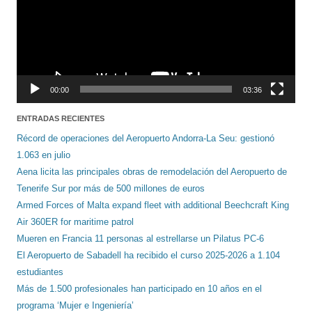
00:00
03:36
ENTRADAS RECIENTES
Récord de operaciones del Aeropuerto Andorra-La Seu: gestionó
1.063 en julio
Aena licita las principales obras de remodelación del Aeropuerto de
Tenerife Sur por más de 500 millones de euros
Armed Forces of Malta expand fleet with additional Beechcraft King
Air 360ER for maritime patrol
Mueren en Francia 11 personas al estrellarse un Pilatus PC-6
El Aeropuerto de Sabadell ha recibido el curso 2025-2026 a 1.104
estudiantes
Más de 1.500 profesionales han participado en 10 años en el
programa ‘Mujer e Ingeniería’