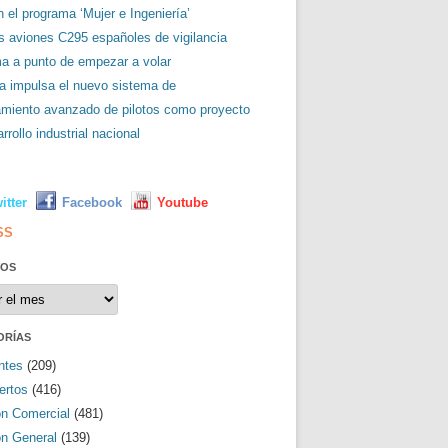
 el programa ‘Mujer e Ingeniería’
es aviones C295 españoles de vigilancia
ma a punto de empezar a volar
a impulsa el nuevo sistema de
amiento avanzado de pilotos como proyecto
rrollo industrial nacional
L
itter
Facebook
Youtube
SS
VOS
os
ORÍAS
ntes
(209)
ertos
(416)
ón Comercial
(481)
ón General
(139)