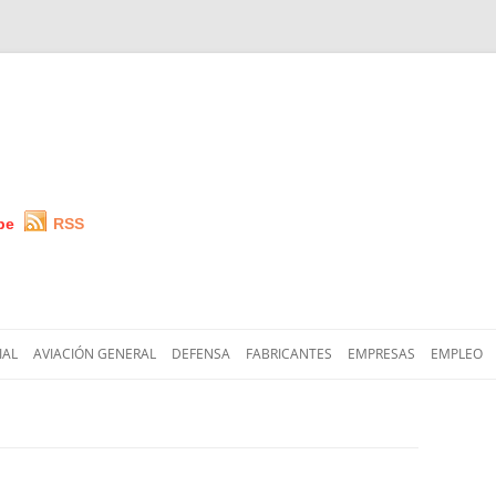
be
RSS
Saltar
al
IAL
AVIACIÓN GENERAL
DEFENSA
FABRICANTES
EMPRESAS
EMPLEO
contenido