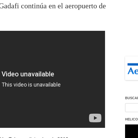
Gadafi continúa en el aeropuerto de
BUSCA
Buscar
HELICO
Repro
de
vídeo