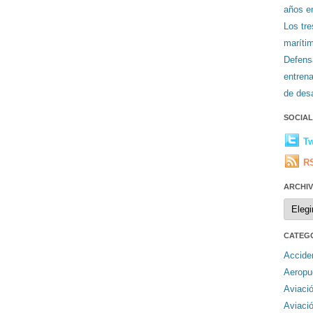
años en
Los tr
maríti
Defens
entren
de desa
SOCIA
Tw
R
ARCHI
Archiv
CATEG
Accide
Aeropu
Aviaci
Aviaci