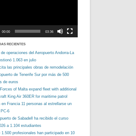
00:00
03:36
DAS RECIENTES
 de operaciones del Aeropuerto Andorra-La
stionó 1.063 en julio
cita las principales obras de remodelación
ropuerto de Tenerife Sur por más de 500
es de euros
orces of Malta expand fleet with additional
aft King Air 360ER for maritime patrol
en Francia 11 personas al estrellarse un
s PC-6
puerto de Sabadell ha recibido el curso
026 a 1.104 estudiantes
 1.500 profesionales han participado en 10