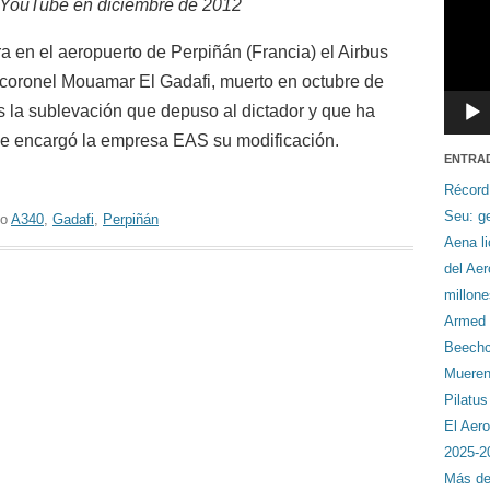
 YouTube en diciembre de 2012
 en el aeropuerto de Perpiñán (Francia) el Airbus
l coronel Mouamar El Gadafi, muerto en octubre de
s la sublevación que depuso al dictador y que ha
 se encargó la empresa EAS su modificación.
ENTRA
Récord
Seu: ge
do
A340
,
Gadafi
,
Perpiñán
Aena li
del Ae
millon
Armed F
Beechcr
Mueren 
Pilatu
El Aero
2025-2
Más de