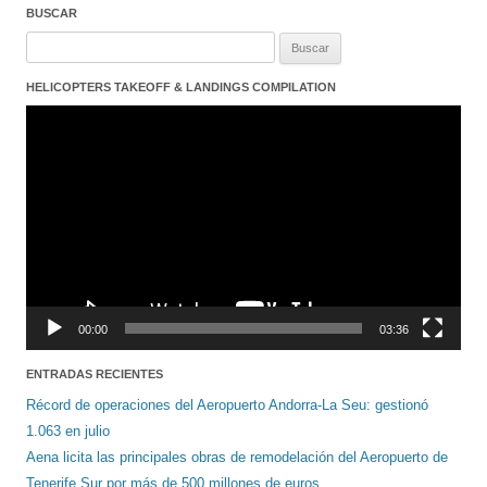
BUSCAR
Buscar:
HELICOPTERS TAKEOFF & LANDINGS COMPILATION
Reproductor
de
vídeo
00:00
03:36
ENTRADAS RECIENTES
Récord de operaciones del Aeropuerto Andorra-La Seu: gestionó
1.063 en julio
Aena licita las principales obras de remodelación del Aeropuerto de
Tenerife Sur por más de 500 millones de euros