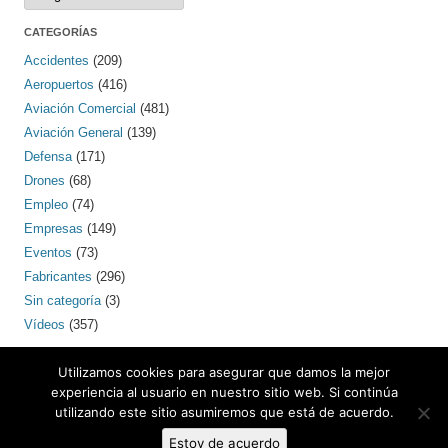
CATEGORÍAS
Accidentes
(209)
Aeropuertos
(416)
Aviación Comercial
(481)
Aviación General
(139)
Defensa
(171)
Drones
(68)
Empleo
(74)
Empresas
(149)
Eventos
(73)
Fabricantes
(296)
Sin categoría
(3)
Vídeos
(357)
PINTEREST
Utilizamos cookies para asegurar que damos la mejor
experiencia al usuario en nuestro sitio web. Si continúa
utilizando este sitio asumiremos que está de acuerdo.
Estoy de acuerdo
Contacto: bcnaero (arroba) gmail.com