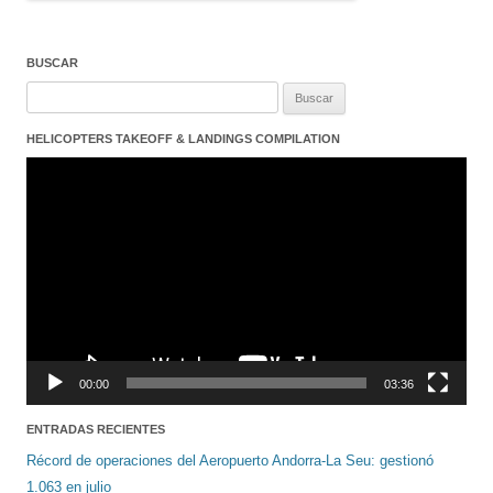
BUSCAR
Buscar:
HELICOPTERS TAKEOFF & LANDINGS COMPILATION
Reproductor
de
vídeo
00:00
03:36
ENTRADAS RECIENTES
Récord de operaciones del Aeropuerto Andorra-La Seu: gestionó
1.063 en julio